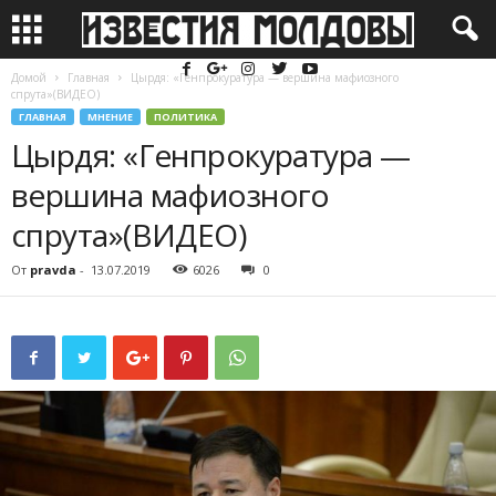
Домой
Главная
Цырдя: «Генпрокуратура — вершинa мафиозного
спрута»(ВИДЕО)
ГЛАВНАЯ
МНЕНИЕ
ПОЛИТИКА
Цырдя: «Генпрокуратура —
вершинa мафиозного
спрута»(ВИДЕО)
От
pravda
-
13.07.2019
6026
0