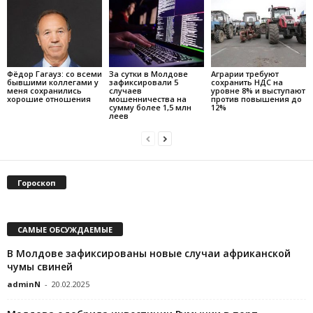
Фёдор Гагауз: со всеми
За сутки в Молдове
Аграрии требуют
бывшими коллегами у
зафиксировали 5
сохранить НДС на
меня сохранились
случаев
уровне 8% и выступают
хорошие отношения
мошенничества на
против повышения до
сумму более 1,5 млн
12%
леев
Гороскоп
САМЫЕ ОБСУЖДАЕМЫЕ
В Молдове зафиксированы новые случаи африканской
чумы свиней
adminN
-
20.02.2025