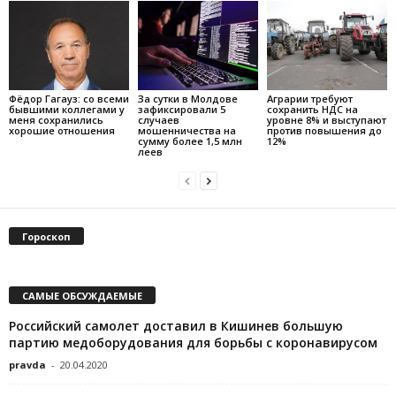
Фёдор Гагауз: со всеми
За сутки в Молдове
Аграрии требуют
бывшими коллегами у
зафиксировали 5
сохранить НДС на
меня сохранились
случаев
уровне 8% и выступают
хорошие отношения
мошенничества на
против повышения до
сумму более 1,5 млн
12%
леев
Гороскоп
САМЫЕ ОБСУЖДАЕМЫЕ
Российский самолет доставил в Кишинев большую
партию медоборудования для борьбы с коронавирусом
pravda
-
20.04.2020