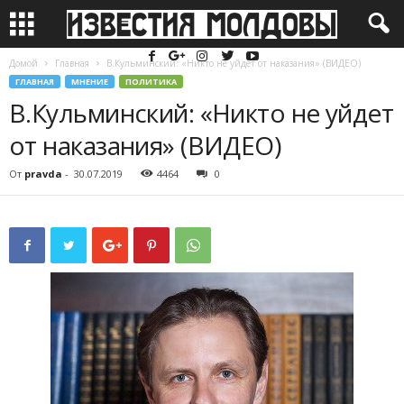
Домой
Главная
В.Кульминский: «Никто не уйдет от наказания» (ВИДЕО)
ГЛАВНАЯ
МНЕНИЕ
ПОЛИТИКА
В.Кульминский: «Никто не уйдет
от наказания» (ВИДЕО)
От
pravda
-
30.07.2019
4464
0