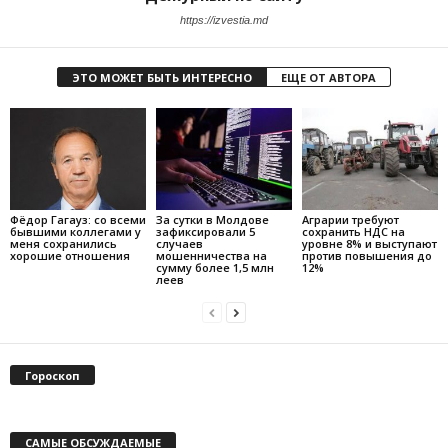
https://izvestia.md
ЭТО МОЖЕТ БЫТЬ ИНТЕРЕСНО
ЕЩЕ ОТ АВТОРА
Фёдор Гагауз: со всеми
За сутки в Молдове
Аграрии требуют
бывшими коллегами у
зафиксировали 5
сохранить НДС на
меня сохранились
случаев
уровне 8% и выступают
хорошие отношения
мошенничества на
против повышения до
сумму более 1,5 млн
12%
леев
Гороскоп
САМЫЕ ОБСУЖДАЕМЫЕ