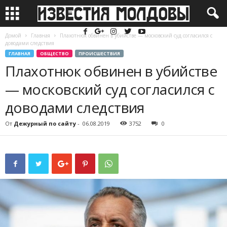
Домой
Главная
Плахотнюк обвинен в убийстве — московский суд согласился с
доводами следствия
ГЛАВНАЯ
ОБЩЕСТВО
ПРОИСШЕСТВИЯ
Плахотнюк обвинен в убийстве
— московский суд согласился с
доводами следствия
От
Дежурный по сайту
-
06.08.2019
3752
0