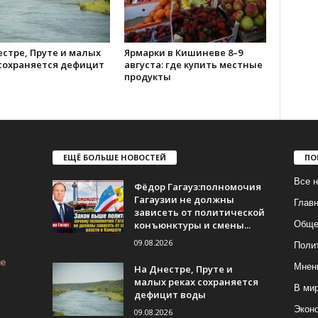
стре, Пруте и малых
Ярмарки в Кишиневе 8–9
 сохраняется дефицит
августа: где купить местные
продукты
ЕЩЁ БОЛЬШЕ НОВОСТЕЙ
ПО
Все н
Фёдор Гагауз:полномочия
Гагаузии не должны
Глав
зависеть от политической
конъюнктуры и смены...
Обще
09.08.2026
Поли
ие
Мнен
На Днестре, Пруте и
малых реках сохраняется
В ми
дефицит воды
Экон
09.08.2026