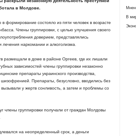
ы раскрыли незаконную деятельность преступной
Мнен
ботала в Молдове.
В ми
о в формирование состояло из пяти человек в возрасте
Экон
онбасса. Члены группировки, с целью улучшения своего
злоупотребления доверием, представлялись
 лечения наркомании и алкоголизма.
тв размещали в доме в районе Оргеев, где их лишали
губных зависимостей члены группировки незаконно
цинские препараты украинского производства,
 шизофренией. Препараты, безусловно, вводились без
вызывали у жертв сонливость, а затем и проблемы со
уг члены группировки получали от граждан Молдовы
.
длевался на неопределенный срок, а деньги