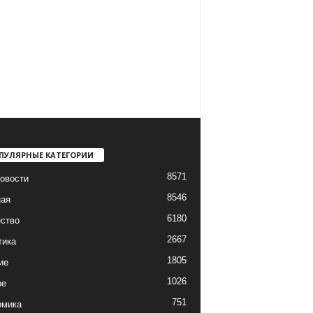
ПУЛЯРНЫЕ КАТЕГОРИИ
8571
овости
8546
ная
6180
ство
2667
тика
1805
ие
1026
ре
751
омика