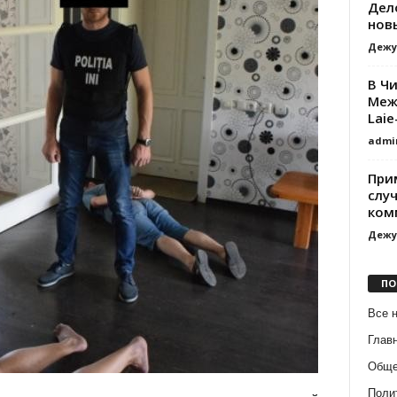
Дел
нов
Дежу
В Ч
Меж
Laie
admi
При
слу
ком
Дежу
ПО
Все 
Глав
Обще
Поли