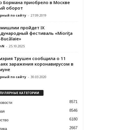
о Бормана приобрело в Москве
ый оборот
рный по сайту
-
27.09.2019
имишлии пройдет IX
дународный фестиваль «Mioriţa
-Bucălaie»
nN
-
25.10.2025
мэрия Трушен сообщила о 11
чаях заражения коронавирусом в
муне
рный по сайту
-
30.03.2020
ПУЛЯРНЫЕ КАТЕГОРИИ
8571
новости
8546
ная
6180
ство
2667
тика