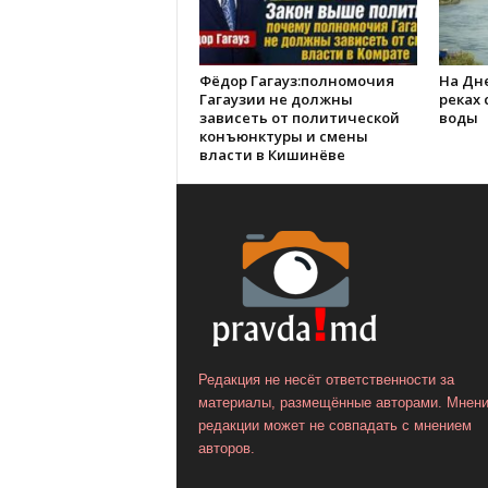
Фёдор Гагауз:полномочия
На Дне
Гагаузии не должны
реках
зависеть от политической
воды
конъюнктуры и смены
власти в Кишинёве
Редакция не несёт ответственности за
материалы, размещённые авторами. Мнен
редакции может не совпадать с мнением
авторов.