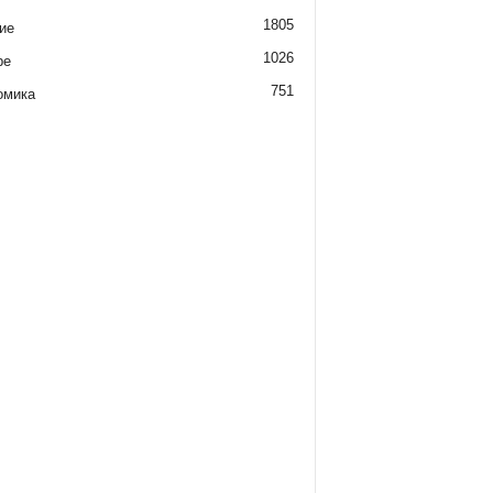
1805
ие
1026
ре
751
омика