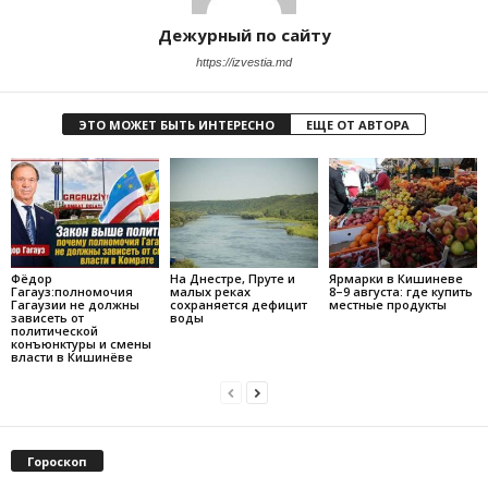
Дежурный по сайту
https://izvestia.md
ЭТО МОЖЕТ БЫТЬ ИНТЕРЕСНО
ЕЩЕ ОТ АВТОРА
Фёдор
На Днестре, Пруте и
Ярмарки в Кишиневе
Гагауз:полномочия
малых реках
8–9 августа: где купить
Гагаузии не должны
сохраняется дефицит
местные продукты
зависеть от
воды
политической
конъюнктуры и смены
власти в Кишинёве
Гороскоп