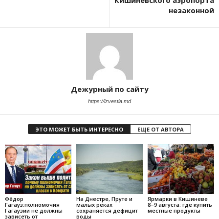
Кишиневского аэропорта
незаконной
Дежурный по сайту
https://izvestia.md
ЭТО МОЖЕТ БЫТЬ ИНТЕРЕСНО
ЕЩЕ ОТ АВТОРА
Фёдор
На Днестре, Пруте и
Ярмарки в Кишиневе
Гагауз:полномочия
малых реках
8–9 августа: где купить
Гагаузии не должны
сохраняется дефицит
местные продукты
зависеть от
воды