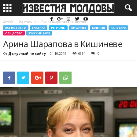
Домой
Все новости
Арина Шарапова в Кишиневе
ВСЕ НОВОСТИ
ГЛАВНАЯ
РЕГИОНЫ
КИШИНЕВ
МНЕНИЯ
КУЛЬТУРА
ОБЩЕСТВО
РУССКИЙ МИР
Арина Шарапова в Кишиневе
От
Дежурный по сайту
-
04.10.2019
6984
0