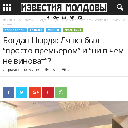
Домой
Все новости
Богдан Цырдя: Лянкэ был “просто премьером” и “ни в чем не
виноват”?
ВСЕ НОВОСТИ
ГЛАВНАЯ
МНЕНИЕ
ПОЛИТИКА
Богдан Цырдя: Лянкэ был
“просто премьером” и “ни в чем
не виноват”?
От
pravda
-
10.09.2019
9480
0