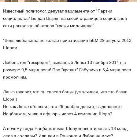
Известный политолог, депутат парламента от “Партии
социалистов” Богдан Цырдя на своей странице в социальной
сети рассказал об этапах “кражи миллиарда”.
“Ведь любопытна не только приватизация БЕМ 29 августа 2013
Шором.
Любопытен “госкредит”, выданный Лянкэ 13 ноября 2014 г. в
размере 9,5 млрд леев! Про “кредит” Габурича в 5,4 млрд леев
промолчим.
Лянкэ говорит, что он спасал банки (умалчивая, что это банки
Шора!)
Но как Лянкэ объяснит, что 26 ноября деньги, выделенные
Нацбанком, ушли в офшоры через 4 компании Шора?
А почему тогда Нацбанк помог Шору конвертировать 13 млрд
леев в доллары? Или леи в Гонконге и Дубае не идут?