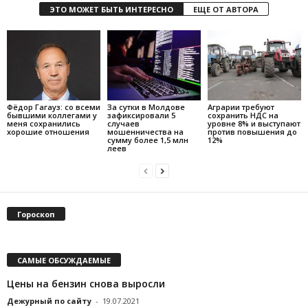
ЭТО МОЖЕТ БЫТЬ ИНТЕРЕСНО
ЕЩЕ ОТ АВТОРА
Фёдор Гагауз: со всеми
За сутки в Молдове
Аграрии требуют
бывшими коллегами у
зафиксировали 5
сохранить НДС на
меня сохранились
случаев
уровне 8% и выступают
хорошие отношения
мошенничества на
против повышения до
сумму более 1,5 млн
12%
леев
Гороскоп
САМЫЕ ОБСУЖДАЕМЫЕ
Цены на бензин снова выросли
Дежурный по сайту
-
19.07.2021