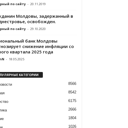
рный по сайту
-
20.11.2019
жданин Молдовы, задержанный в
днестровье, освобожден.
рный по сайту
-
29.10.2020
иональный банк Молдовы
гнозирует снижение инфляции со
рого квартала 2025 года
nN
-
18.05.2025
ПУЛЯРНЫЕ КАТЕГОРИИ
8566
новости
8542
ная
6175
ство
2666
тика
1804
ие
1026
ре