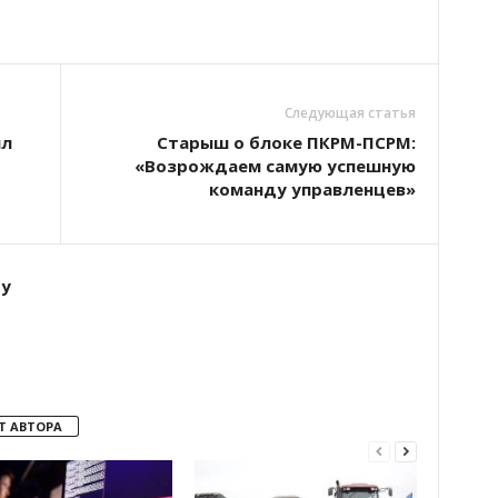
Следующая статья
ил
Старыш о блоке ПКРМ-ПСРМ:
«Возрождаем самую успешную
команду управленцев»
ту
Т АВТОРА