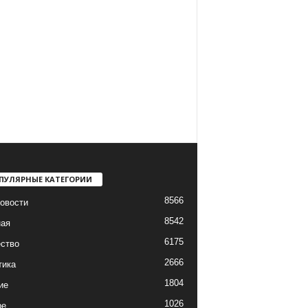
ПУЛЯРНЫЕ КАТЕГОРИИ
8566
овости
8542
ная
6175
ство
2666
тика
1804
ие
1026
ре