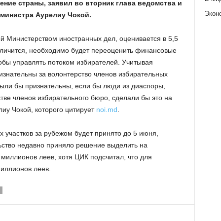
ние страны, заявил во вторник глава ведомства и
Экон
министра Аурелиу Чокой.
 Министерством иностранных дел, оценивается в 5,5
величится, необходимо будет переоценить финансовые
обы управлять потоком избирателей. Учитывая
знательны за волонтерство членов избирательных
были бы признательны, если бы люди из диаспоры,
стве членов избирательного бюро, сделали бы это на
лиу Чокой, которого цитирует
noi.md
.
 участков за рубежом будет принято до 5 июня,
ство недавно приняло решение выделить на
миллионов леев, хотя ЦИК подсчитал, что для
иллионов леев.