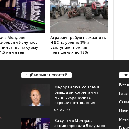
ки в Молдове
Аграрии требуют сохранить
сировали 5 случаев
НДС на уровне 8% и
ничества на сумму
выступают против
1,5 млн леев
повышения до 12%
ЕЩЁ БОЛЬШЕ НОВОСТЕЙ
ПО
Все н
Фёдор Гагауз: со всеми
бывшими коллегами у
Глав
меня сохранились
хорошие отношения
Обще
07.08.2026
Поли
ие
Мнен
За сутки в Молдове
зафиксировали 5 случаев
В ми