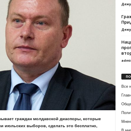
Дежу
Гра
При
Дежу
Нац
про
вто
admi
ПО
Все 
Глав
Обще
Поли
зывает граждан молдавской диаспоры, которые
Мнен
ии июльских выборов, сделать это бесплатно,
В ми