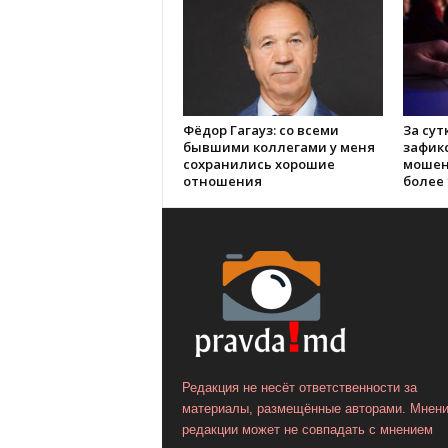
Фёдор Гагауз: со всеми
За сут
бывшими коллегами у меня
зафик
сохранились хорошие
мошен
отношения
более 
Редакция не несёт ответственности за
материалы, размещённые авторами. Мнен
редакции может не совпадать с мнением