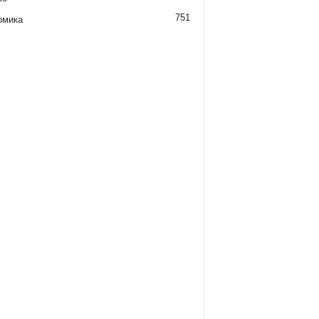
751
омика