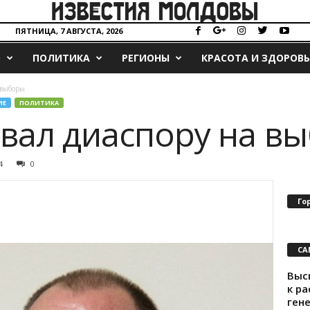
ПЯТНИЦА, 7 АВГУСТА, 2026
О
ПОЛИТИКА
РЕГИОНЫ
КРАСОТА И ЗДОРОВЬ
 выборы
ИЕ
ПОЛИТИКА
вал диаспору на в
4
0
Го
СА
Выс
к р
ген