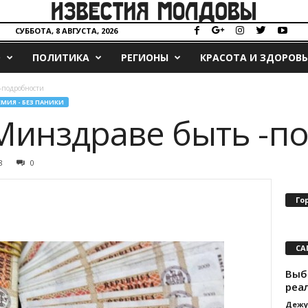
СУББОТА, 8 АВГУСТА, 2026
О
ПОЛИТИКА
РЕГИОНЫ
КРАСОТА И ЗДОРОВЬ
-подробности
МИЯ - БЕЗ ПАНИКИ
Минздраве быть -п
8
0
Го
СА
Выб
реа
Дежу