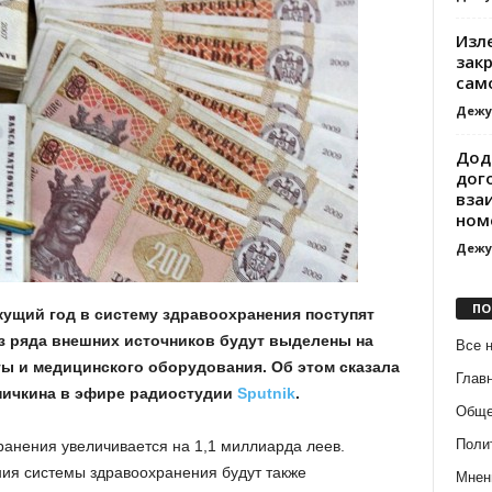
Изл
зак
сам
Дежу
Дод
дог
вза
ном
Дежу
ПО
кущий год в систему здравоохранения поступят
з ряда внешних источников будут выделены на
Все 
ы и медицинского оборудования. Об этом сказала
Глав
ничкина в эфире радиостудии
Sputnik
.
Обще
Поли
анения увеличивается на 1,1 миллиарда леев.
ния системы здравоохранения будут также
Мнен