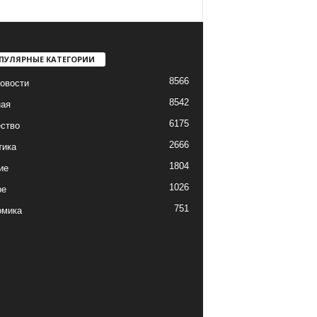
ПУЛЯРНЫЕ КАТЕГОРИИ
8566
овости
8542
ная
6175
ство
2666
тика
1804
ие
1026
ре
751
омика