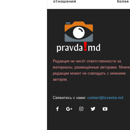
отношения
более 
Редакция не несёт ответственности за
материалы, размещённые авторами. Мнен
редакции может не совпадать с мнением
авторов.
Свяжитесь с нами:
contact@izvestia.md