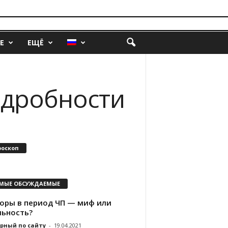
Е
ЕЩЁ
одробности
роскоп
МЫЕ ОБСУЖДАЕМЫЕ
оры в период ЧП — миф или
льность?
рный по сайту
-
19.04.2021