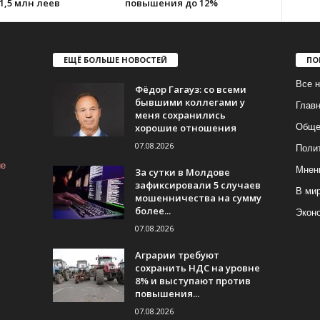
1,5 млн леев
повышения до 12%
ЕЩЁ БОЛЬШЕ НОВОСТЕЙ
ПО
Все н
Фёдор Гагауз: со всеми
бывшими коллегами у
Глав
меня сохранились
хорошие отношения
Обще
07.08.2026
Поли
ие
Мнен
За сутки в Молдове
зафиксировали 5 случаев
В ми
мошенничества на сумму
более...
Экон
07.08.2026
Аграрии требуют
сохранить НДС на уровне
8% и выступают против
повышения...
07.08.2026