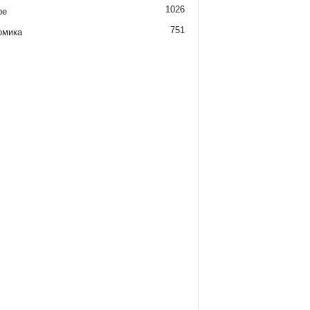
1026
ре
751
омика