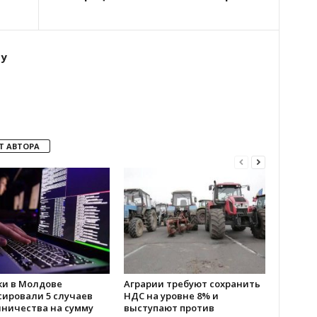
ту
Т АВТОРА
ки в Молдове
Аграрии требуют сохранить
сировали 5 случаев
НДС на уровне 8% и
ничества на сумму
выступают против