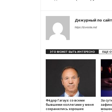
Дежурный по сай
https://izvestia.md
ЭТО МОЖЕТ БЫТЬ ИНТЕРЕСНО
ЕЩЕ О
Фёдор Гагауз: со всеми
За сут
бывшими коллегами у меня
зафик
сохранились хорошие
мошен