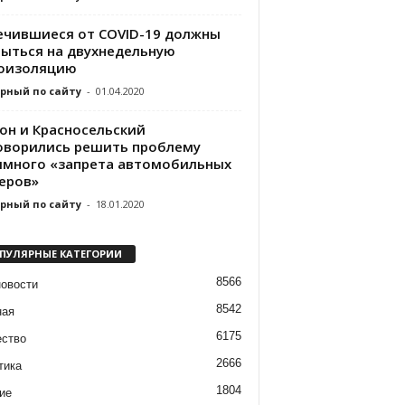
ечившиеся от COVID-19 должны
рыться на двухнедельную
оизоляцию
рный по сайту
-
01.04.2020
он и Красносельский
оворились решить проблему
имного «запрета автомобильных
еров»
рный по сайту
-
18.01.2020
ПУЛЯРНЫЕ КАТЕГОРИИ
8566
новости
8542
ная
6175
ство
2666
тика
1804
ие