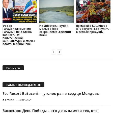
Фёдор
На Днестре, Пруте и
Ярмарки в Кишиневе
Гагауз:полномочия
малых реках
8–9 августа: где купить
Гагаузии не должны
сохраняется дефицит
местные продукты
зависеть от
воды
политической
конъюнктуры и смены
власти в Кишинёве
Гороскоп
САМЫЕ ОБСУЖДАЕМЫЕ
Eco Resort Butuceni — уголок рая в сердце Молдовы
adminN
-
20.05.2025
Васнецов: День Победы – это день памяти тех, кто