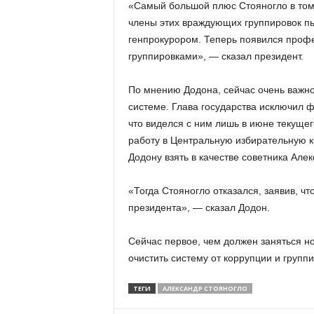
«Самый большой плюс Стояногло в том,
члены этих враждующих группировок пы
генпрокурором. Теперь появился профе
группировками», — сказал президент.
По мнению Додона, сейчас очень важно
системе. Глава государства исключил ф
что виделся с ним лишь в июне текущег
работу в Центральную избирательную 
Додону взять в качестве советника Але
«Тогда Стояногло отказался, заявив, ч
президента», — сказал Додон.
Сейчас первое, чем должен заняться н
очистить систему от коррупции и груп
ТЕГИ
АЛЕКСАНДР СТОЯНОГЛО