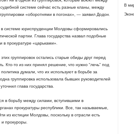
стоит ни в одной из группировок, которые воюют между
В ми
 судебной системе сейчас есть разные кланы, между
Экон
 группировки «оборотнями в погонах», — заявил Додон.
ки в системе юриспруденции Молдовы сформировались
тической партии. Глава государства назвал подобные
и в прокуратуре «царьками».
у этих группировок остались старые обиды друг перед
ь. Кто-то из них принял решение, что нужно “лечь” под
политика думали, что их используют в борьбе за
одна группировка использовала бывших руководителей
уточнил глава государства.
ся в борьбу между силами, вступившими в
рганах прокуратуры республики. Все, так называемые,
ти из юстиции Молдовы, поскольку в отрасли есть
 и прокуроры.