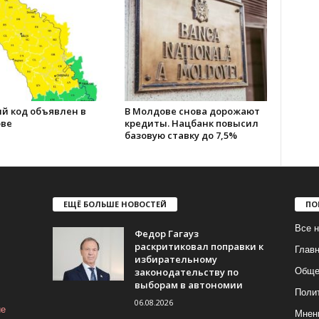
й код объявлен в
В Молдове снова дорожают
ве
кредиты. Нацбанк повысил
базовую ставку до 7,5%
ЕЩЁ БОЛЬШЕ НОВОСТЕЙ
ПО
Все н
Федор Гагауз
раскритиковал поправки к
Глав
избирательному
законодательству по
Обще
выборам в автономии
Поли
06.08.2026
ие
Мнен