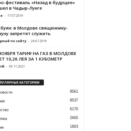
ро-фестиваль «Назад в будущее»
шел в Чадыр-Лунге
da
-
17.07.2019
-буян: в Молдове священнику-
чуну запретят служить
рный по сайту
-
24.07.2019
 НОЯБРЯ ТАРИФ НА ГАЗ В МОЛДОВЕ
ЕТ 10,26 ЛЕЯ ЗА 1 КУБОМЕТР
nN
-
09.11.2021
ПУЛЯРНЫЕ КАТЕГОРИИ
8561
новости
8537
ная
6170
ство
2665
тика
1803
ие