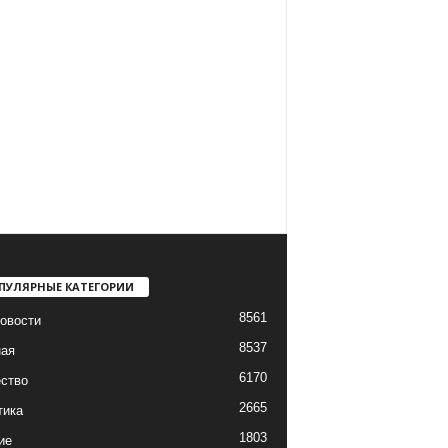
ПУЛЯРНЫЕ КАТЕГОРИИ
8561
овости
8537
ная
6170
ство
2665
тика
1803
ие