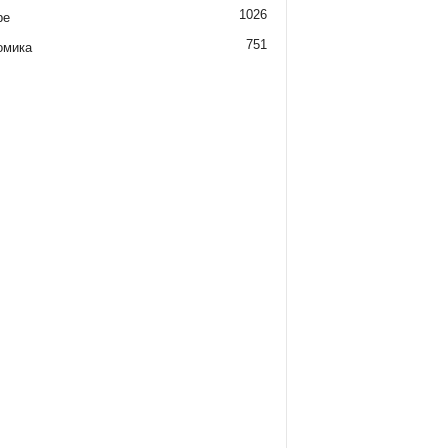
1026
ре
751
омика