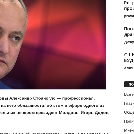
Рет
про
prav
Поп
дра
Дежу
С 1
БУД
admi
ПО
Все 
овы Александр Стояногло — профессионал,
Глав
а него обязанности, об этом в эфире одного из
Обще
дельник вечером президент Молдовы Игорь Додон,
Поли
Мнен