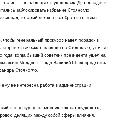
 что он — не член этих группировок. До последнего
тались заблокировать избрание Стояногло
ссионал, который должен разобраться с этими
, чтобы генеральный прокурор навел порядок в
актор политического влияния на Стояногло, уточнив,
о года, когда бывший советник президента ушел на
комиссию Молдовы. Тогда Василий Шова предложил
ксандра Стояногло.
то ему не интересна работа в администрации
овый генпрокурор, по мнению главы государства, —
пировок, делящих между собой сферы влияния.