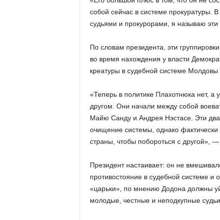
«Его большой плюс в том, что он не со
собой сейчас в системе прокуратуры. В
судьями и прокурорами, я называю эти
По словам президента, эти группиров
во время нахождения у власти Демокра
креатуры в судебной системе Молдовы 
«Теперь в политике Плахотнюка нет, а 
другом. Они начали между собой воеват
Майю Санду и Андрея Нэстасе. Эти два 
очищение системы, однако фактически 
страны, чтобы побороться с другой», — 
Президент настаивает: он не вмешивал
противостояние в судебной системе и о
«царьки», по мнению Додона должны уй
молодые, честные и неподкупные судьи