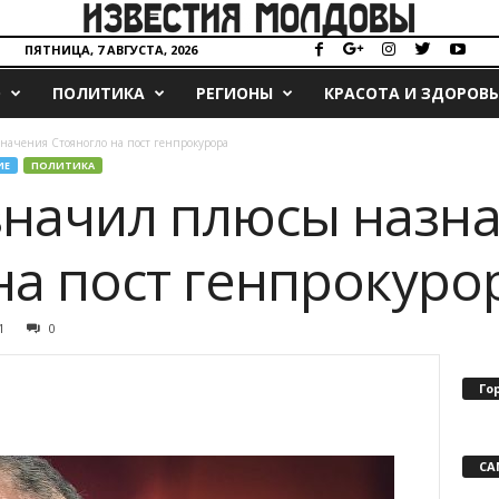
ПЯТНИЦА, 7 АВГУСТА, 2026
О
ПОЛИТИКА
РЕГИОНЫ
КРАСОТА И ЗДОРОВЬ
начения Стояногло на пост генпрокурора
ИЕ
ПОЛИТИКА
значил плюсы назн
на пост генпрокуро
1
0
Го
СА