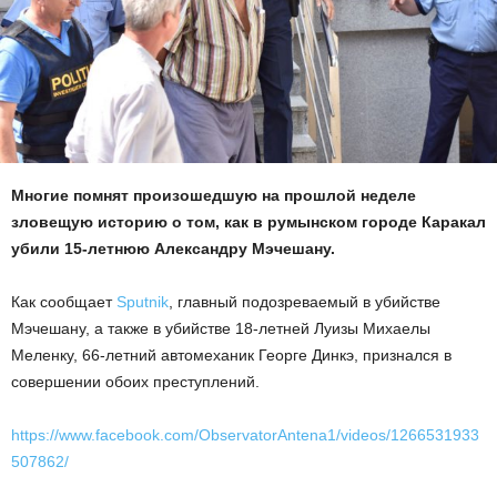
Многие помнят произошедшую на прошлой неделе
зловещую историю о том, как в румынском городе Каракал
убили 15-летнюю Александру Мэчешану.
Как сообщает
Sputnik
, главный подозреваемый в убийстве
Мэчешану, а также в убийстве 18-летней Луизы Михаелы
Меленку, 66-летний автомеханик Георге Динкэ, признался в
совершении обоих преступлений.
https://www.facebook.com/ObservatorAntena1/videos/1266531933
507862/