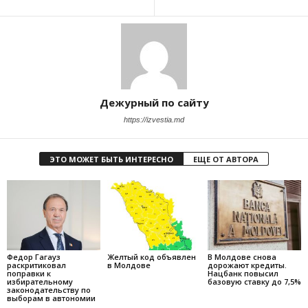
Дежурный по сайту
https://izvestia.md
ЭТО МОЖЕТ БЫТЬ ИНТЕРЕСНО
ЕЩЕ ОТ АВТОРА
Федор Гагауз
Желтый код объявлен
В Молдове снова
раскритиковал
в Молдове
дорожают кредиты.
поправки к
Нацбанк повысил
избирательному
базовую ставку до 7,5%
законодательству по
выборам в автономии