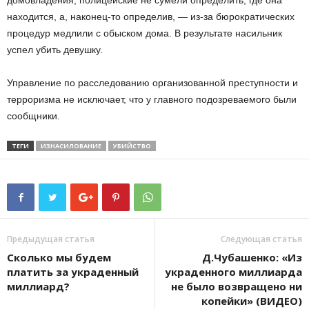
домовладения, полицейские не сумели определить, где она
находится, а, наконец-то определив, — из-за бюрократических
процедур медлили с обыском дома. В результате насильник
успел убить девушку.
Управление по расследованию организованной преступности и
терроризма не исключает, что у главного подозреваемого были
сообщники.
ТЕГИ
ИЗНАСИЛОВАНИЕ
УБИЙСТВО
Предыдущая статья
Следующая статья
Сколько мы будем
Д.Чубашенко: «Из
платить за украденный
украденного миллиарда
миллиард?
не было возвращено ни
копейки» (ВИДЕО)