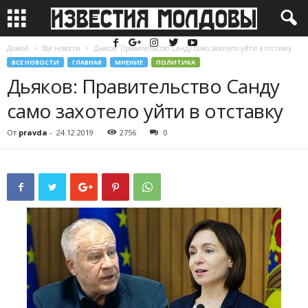
Домой
Все новости
Дьяков: Правительство Санду само захотело уйти в отставку
ВСЕ НОВОСТИ
ГЛАВНАЯ
МНЕНИЕ
ПОЛИТИКА
Дьяков: Правительство Санду
само захотело уйти в отставку
От
pravda
-
24.12.2019
2756
0