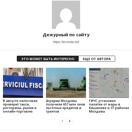
Дежурный по сайту
https://izvestia.md
ЭТО МОЖЕТ БЫТЬ ИНТЕРЕСНО
ЕЩЕ ОТ АВТОРА
В августе налоговая
Аграрии Молдовы
ГИЧС установил
проверит такси,
получили 657 млн леев
палатки от жары в
рестораны, рынки и
льготных кредитов и
Кишиневе и 37 районах
онлайн-торговлю
грантов
Молдовы