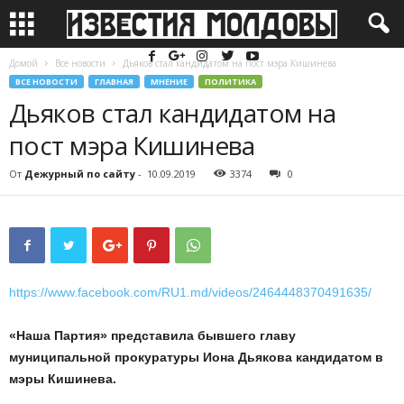
Домой
Все новости
Дьяков стал кандидатом на пост мэра Кишинева
ВСЕ НОВОСТИ
ГЛАВНАЯ
МНЕНИЕ
ПОЛИТИКА
Дьяков стал кандидатом на
пост мэра Кишинева
От
Дежурный по сайту
-
10.09.2019
3374
0
https://www.facebook.com/RU1.md/videos/2464448370491635/
«Наша Партия» представила бывшего главу
муниципальной прокуратуры Иона Дьякова кандидатом в
мэры Кишинева.