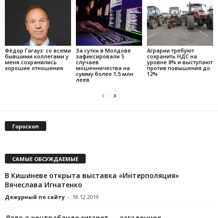
Фёдор Гагауз: со всеми
За сутки в Молдове
Аграрии требуют
бывшими коллегами у
зафиксировали 5
сохранить НДС на
меня сохранились
случаев
уровне 8% и выступают
хорошие отношения
мошенничества на
против повышения до
сумму более 1,5 млн
12%
леев
Гороскоп
САМЫЕ ОБСУЖДАЕМЫЕ
В Кишиневе открыта выставка «Интерполяция»
Вячеслава Игнатенко
Дежурный по сайту
-
18.12.2019
Дело о контрабанде сигарет — загадочное