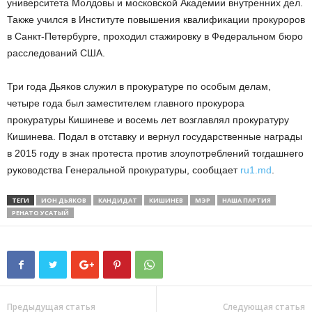
университета Молдовы и московской Академии внутренних дел.
Также учился в Институте повышения квалификации прокуроров
в Санкт-Петербурге, проходил стажировку в Федеральном бюро
расследований США.
Три года Дьяков служил в прокуратуре по особым делам,
четыре года был заместителем главного прокурора
прокуратуры Кишиневе и восемь лет возглавлял прокуратуру
Кишинева. Подал в отставку и вернул государственные награды
в 2015 году в знак протеста против злоупотреблений тогдашнего
руководства Генеральной прокуратуры, сообщает
ru1.md
.
ТЕГИ
ИОН ДЬЯКОВ
КАНДИДАТ
КИШИНЕВ
МЭР
НАША ПАРТИЯ
РЕНАТО УСАТЫЙ
Предыдущая статья
Следующая статья