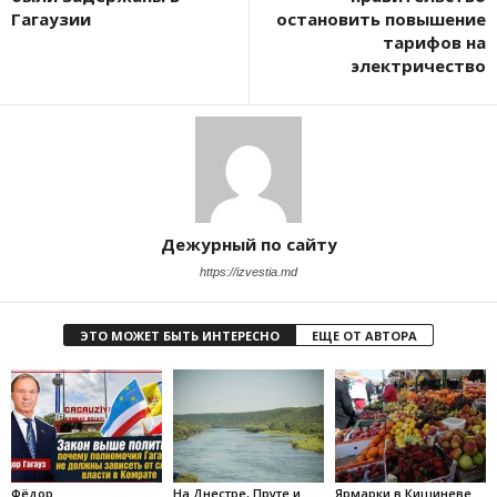
Гагаузии
остановить повышение
тарифов на
электричество
Дежурный по сайту
https://izvestia.md
ЭТО МОЖЕТ БЫТЬ ИНТЕРЕСНО
ЕЩЕ ОТ АВТОРА
Фёдор
На Днестре, Пруте и
Ярмарки в Кишиневе