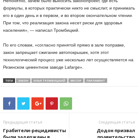
Непонятно, зачем было выносить законопроект, где есть
формулы, в которых практически никто не смыслит, и принимать
его в один день и в первом, и во втором окончательном чтении.
При том, что реализация закона несет риски для здоровья
населения», — написал Тромбицкий.
По его словам, «согласно принятой прямо в зале поправке,
закон запрещает сжигание автопокрышек, хотя этот
технологический процесс уже несколько лет осуществляется на
Резинском цементном заводе Lafarge».
ТЕГИ
ЗАКОН
ИЛЬЯ ТРОМБИЦКИЙ
МУСОР
ПАРЛАМЕНТ
Предыдущая статья
Следующая статья
Грабители-рецидивисты
Додон призвал
были задержаны в
правительство