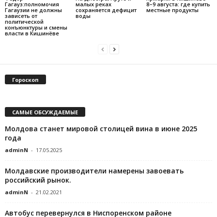
Гагауз:полномочия
малых реках
8–9 августа: где купить
Гагаузии не должны
сохраняется дефицит
местные продукты
зависеть от
воды
политической
конъюнктуры и смены
власти в Кишинёве
Гороскоп
САМЫЕ ОБСУЖДАЕМЫЕ
Молдова станет мировой столицей вина в июне 2025
года
adminN
-
17.05.2025
Молдавские производители намерены завоевать
российский рынок.
adminN
-
21.02.2021
Автобус перевернулся в Ниспоренском районе