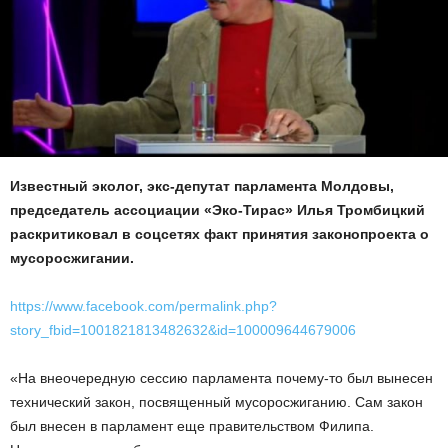
Известный эколог, экс-депутат парламента Молдовы,
председатель ассоциации «Эко-Тирас» Илья Тромбицкий
раскритиковал в соцсетях факт принятия законопроекта о
мусоросжигании.
https://www.facebook.com/permalink.php?
story_fbid=1001821813482632&id=100009644679006
«На внеочередную сессию парламента почему-то был вынесен
технический закон, посвященный мусоросжиганию. Сам закон
был внесен в парламент еще правительством Филипа.