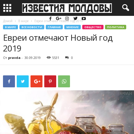
Домой
В мире
Евреи отмечают Новый год 2019
В МИРЕ
ВСЕ НОВОСТИ
ГЛАВНАЯ
МНЕНИЕ
ОБЩЕСТВО
ПОЛИТИКА
Евреи отмечают Новый год
2019
От
pravda
-
30.09.2019
5531
0