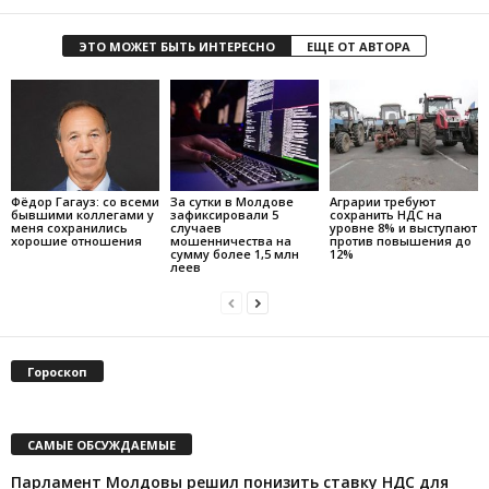
ЭТО МОЖЕТ БЫТЬ ИНТЕРЕСНО
ЕЩЕ ОТ АВТОРА
Фёдор Гагауз: со всеми
За сутки в Молдове
Аграрии требуют
бывшими коллегами у
зафиксировали 5
сохранить НДС на
меня сохранились
случаев
уровне 8% и выступают
хорошие отношения
мошенничества на
против повышения до
сумму более 1,5 млн
12%
леев
Гороскоп
САМЫЕ ОБСУЖДАЕМЫЕ
Парламент Молдовы решил понизить ставку НДС для