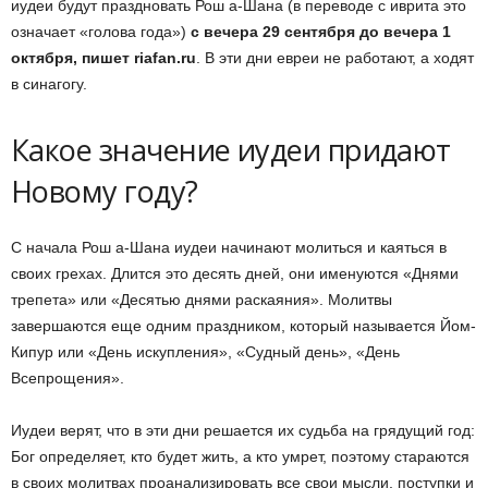
иудеи будут праздновать Рош а-Шана (в переводе с иврита это
означает «голова года»)
с вечера 29 сентября до вечера 1
октября, пишет riafan.ru
. В эти дни евреи не работают, а ходят
в синагогу.
Какое значение иудеи придают
Новому году?
С начала Рош а-Шана иудеи начинают молиться и каяться в
своих грехах. Длится это десять дней, они именуются «Днями
трепета» или «Десятью днями раскаяния». Молитвы
завершаются еще одним праздником, который называется Йом-
Кипур или «День искупления», «Судный день», «День
Всепрощения».
Иудеи верят, что в эти дни решается их судьба на грядущий год:
Бог определяет, кто будет жить, а кто умрет, поэтому стараются
в своих молитвах проанализировать все свои мысли, поступки и