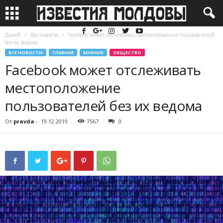
Домой
Все новости
Facebook может отслеживать местоположение пользователей
без их ведома
ВСЕ НОВОСТИ
ГЛАВНАЯ
МНЕНИЕ
ОБЩЕСТВО
Facebook может отслеживать
местоположение
пользователей без их ведома
От
pravda
-
19.12.2019
7567
0