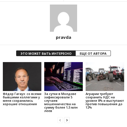
pravda
ЭТО МОЖЕТ БЫТЬ ИНТЕРЕСНО
ЕЩЕ ОТ АВТОРА
Фёдор Гагауз: со всеми
За сутки в Молдове
Аграрии требуют
бывшими коллегами у
зафиксировали 5
сохранить НДС на
меня сохранились
случаев
уровне 8% и выступают
хорошие отношения
мошенничества на
против повышения до
сумму более 1,5 млн
12%
леев