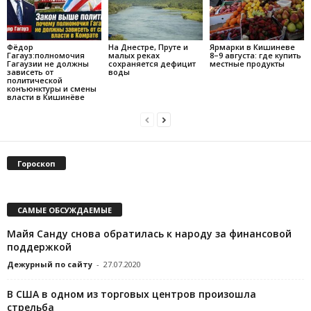
Фёдор
На Днестре, Пруте и
Ярмарки в Кишиневе
Гагауз:полномочия
малых реках
8–9 августа: где купить
Гагаузии не должны
сохраняется дефицит
местные продукты
зависеть от
воды
политической
конъюнктуры и смены
власти в Кишинёве
Гороскоп
САМЫЕ ОБСУЖДАЕМЫЕ
Майя Санду снова обратилась к народу за финансовой
поддержкой
Дежурный по сайту
-
27.07.2020
В США в одном из торговых центров произошла
стрельба