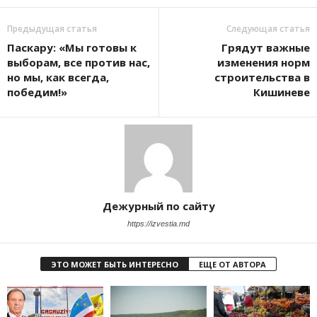
Предыдущая статья
Следующая статья
Паскару: «Мы готовы к
Грядут важные
выборам, все против нас,
изменения норм
но мы, как всегда,
строительства в
победим!»
Кишиневе
Дежурный по сайту
https://izvestia.md
ЭТО МОЖЕТ БЫТЬ ИНТЕРЕСНО
ЕЩЕ ОТ АВТОРА