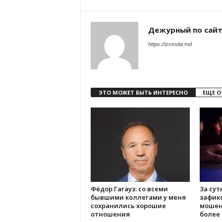
Дежурный по сай
https://izvestia.md
ЭТО МОЖЕТ БЫТЬ ИНТЕРЕСНО
ЕЩЕ О
Фёдор Гагауз: со всеми
За сут
бывшими коллегами у меня
зафик
сохранились хорошие
мошен
отношения
более 