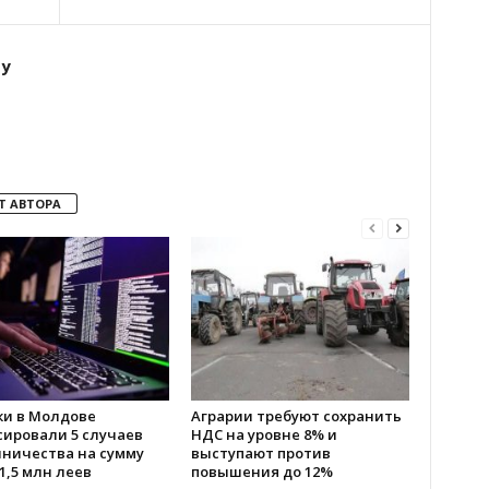
ту
Т АВТОРА
ки в Молдове
Аграрии требуют сохранить
сировали 5 случаев
НДС на уровне 8% и
ничества на сумму
выступают против
1,5 млн леев
повышения до 12%