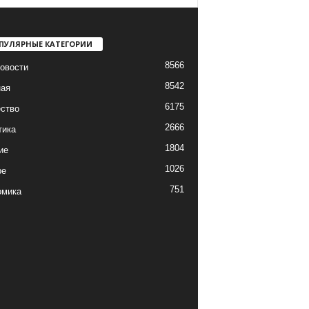
ПУЛЯРНЫЕ КАТЕГОРИИ
8566
овости
8542
ная
6175
ство
2666
тика
1804
ие
1026
ре
751
омика