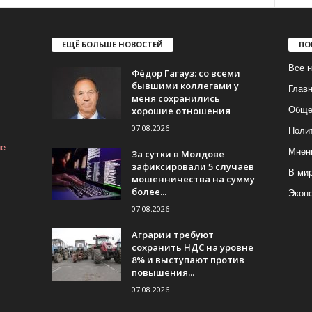
ЕЩЁ БОЛЬШЕ НОВОСТЕЙ
ПО
Все н
Фёдор Гагауз: со всеми
бывшими коллегами у
Глав
меня сохранились
хорошие отношения
Обще
07.08.2026
Поли
ие
Мнен
За сутки в Молдове
зафиксировали 5 случаев
В ми
мошенничества на сумму
более...
Экон
07.08.2026
Аграрии требуют
сохранить НДС на уровне
8% и выступают против
повышения...
07.08.2026