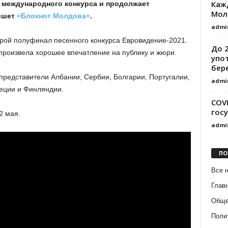
Каж
международного конкурса и продолжает
Мол
пишет
«Блокнот Молдова»
.
admi
рой полуфинал песенного конкурса Евровидение-2021.
До 
 произвела хорошее впечатление на публику и жюри.
упо
бер
представители Албании, Сербии, Болгарии, Португалии,
admi
еции и Финляндии.
COVI
гос
2 мая.
admi
ПО
Все 
Глав
Обще
Поли