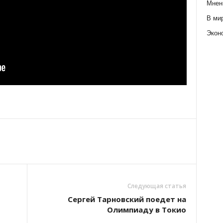
Мнен
В ми
Экон
Следующая статья
Сергей Тарновский поедет на
Олимпиаду в Токио