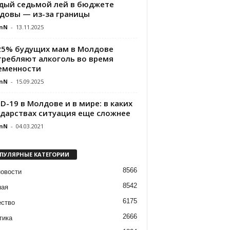
дый седьмой лей в бюджете
довы — из-за границы
nN
-
13.11.2025
25% будущих мам в Молдове
требляют алкоголь во время
еменности
nN
-
15.09.2025
D-19 в Молдове и в мире: в каких
ударствах ситуация еще сложнее
nN
-
04.03.2021
ПУЛЯРНЫЕ КАТЕГОРИИ
8566
новости
8542
ная
6175
ство
2666
тика