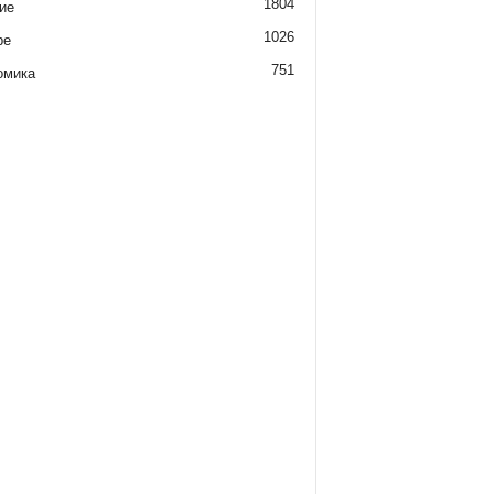
1804
ие
1026
ре
751
омика