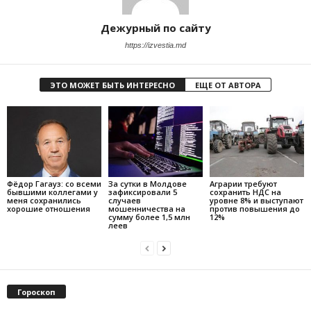
Дежурный по сайту
https://izvestia.md
ЭТО МОЖЕТ БЫТЬ ИНТЕРЕСНО
ЕЩЕ ОТ АВТОРА
Фёдор Гагауз: со всеми
За сутки в Молдове
Аграрии требуют
бывшими коллегами у
зафиксировали 5
сохранить НДС на
меня сохранились
случаев
уровне 8% и выступают
хорошие отношения
мошенничества на
против повышения до
сумму более 1,5 млн
12%
леев
Гороскоп