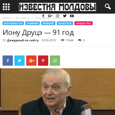
Домой
Все новости
Иону Друцэ — 91 год
ВСЕ НОВОСТИ
ГЛАВНАЯ
МНЕНИЯ
КУЛЬТУРА
ОБЩЕСТВО
Иону Друцэ — 91 год
От
Дежурный по сайту
-
03.09.2019
11044
0