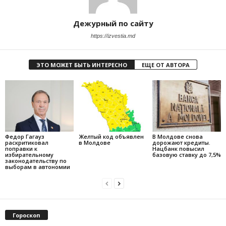
Дежурный по сайту
https://izvestia.md
ЭТО МОЖЕТ БЫТЬ ИНТЕРЕСНО
ЕЩЕ ОТ АВТОРА
Федор Гагауз
Желтый код объявлен
В Молдове снова
раскритиковал
в Молдове
дорожают кредиты.
поправки к
Нацбанк повысил
избирательному
базовую ставку до 7,5%
законодательству по
выборам в автономии
Гороскоп