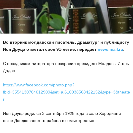
Во вторник молдавский писатель, драматург и публицисту
Ион Друцэ отметил свое 91-летие, передает
news.mail.ru
.
С праздником литератора поздравил президент Молдовы Игорь
Додон.
https://www.facebook.com/photo.php?
fbid=3554130704612909&set=a.616038568422152&type=3&theate
r
Ион Друцэ родился 3 сентября 1928 года в селе Хородиште
ныне Дондюшанского района в семье крестьян.