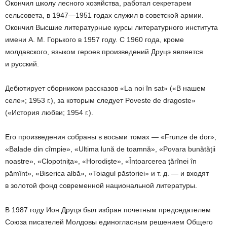
Окончил школу лесного хозяйства, работал секретарем
сельсовета, в 1947—1951 годах служил в советской армии.
Окончил Высшие литературные курсы литературного института
имени А. М. Горького в 1957 году. С 1960 года, кроме
молдавского, языком героев произведений Друцэ является
и русский.
Дебютирует сборником рассказов «La noi în sat» («В нашем
селе»; 1953 г.), за которым следует Poveste de dragoste»
(«История любви; 1954 г.).
Его произведения собраны в восьми томах — «Frunze de dor»,
«Balade din cîmpie», «Ultima lună de toamnă», «Povara bunătății
noastre», «Clopotnița», «Horodiște», «Întoarcerea țărînei în
pămînt», «Biserica albă», «Toiagul păstoriei» и т. д. — и входят
в золотой фонд современной национальной литературы.
В 1987 году Ион Друцэ был избран почетным председателем
Союза писателей Молдовы единогласным решением Общего