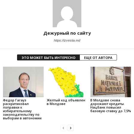
Дежурный по сайту
https://izvestia.md
ЭТО МОЖЕТ БЫТЬ ИНТЕРЕСНО
ЕЩЕ ОТ АВТОРА
Федор Гагауз
Желтый код объявлен
В Молдове снова
раскритиковал
в Молдове
дорожают кредиты.
поправки к
Нацбанк повысил
избирательному
базовую ставку до 7,5%
законодательству по
выборам в автономии