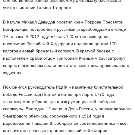
Отечественной воинах российскому дипломату рассказала
учитель истории Галина Татаренко.
В Кагуле Михаил Давыдов посетил храм Покрова Пресвятой
Богородицы, построенный русскими старообрядцами в конце
19-го века. В 2012 году, в честь 120-летия освящения,
посольство Российской Федерации подарило церкви 170-
килограммовый бронзовый колокол. В краткой беседе с
настоятелем храма отцом Григорием Кизицким был затронут
вопрос о нынешнем состоянии этого памятника православного
зодчества.
Поклонился руководитель РЦНК и памятнику блистательной
победе России над Портой в битве при Ларге 1770 года,
«святому месту брани, где штык румянцевский победою
сверкнул». Ежегодно 12 июня, в День России, у пирамидального
9-метрового обелиска, сооруженного в 1914 году в
царствование Николая II, собираются соотечественники и все,
кто почитает славные страницы российской истории.