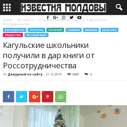
Домой
Все новости
Кагульские школьники получили в дар книги от
Россотрудничества
ВСЕ НОВОСТИ
РЕГИОНЫ
ГАГАУЗИЯ
ГЛАВНАЯ
МНЕНИЯ
КУЛЬТУРА
ОБЩЕСТВО
РУССКИЙ МИР
Кагульские школьники
получили в дар книги от
Россотрудничества
От
Дежурный по сайту
-
21.12.2019
6989
0