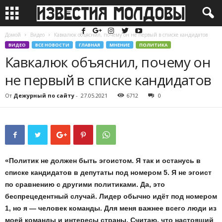
Домой
Видео
Кавкалюк объяснил, почему он не первый в списке кандидатов
ВИДЕО
ВСЕ НОВОСТИ
ГЛАВНАЯ
МНЕНИЕ
ПОЛИТИКА
Кавкалюк объяснил, почему он
не первый в списке кандидатов
От
Дежурный по сайту
-
27.05.2021
6712
0
«Политик не должен быть эгоистом. Я так и останусь в
списке кандидатов в депутаты под номером 5. Я не эгоист
по сравнению с другими политиками. Да, это
беспрецедентный случай. Лидер обычно идёт под номером
1, но я — человек команды. Для меня важнее всего люди из
моей команды и интересы страны. Считаю, что настоящий