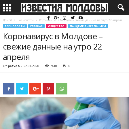
Домой
Все новости
Коронавирус в Молдове – свежие данные на утро 22 апреля
ВСЕ НОВОСТИ
ГЛАВНАЯ
ОБЩЕСТВО
ПАНДЕМИЯ - БЕЗ ПАНИКИ
Коронавирус в Молдове –
свежие данные на утро 22
апреля
От
pravda
-
22.04.2020
7410
0