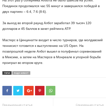
На этот раз у соперника Албота не было шансов на успех.
Поединок продолжался час 55 минут и завершился победой в
двух партиях – 6:4, 7:6 (8:6).
За выход во второй раунд Албот заработал 39 тысяч 120
долларов и 45 баллов в зачет рейтинга АТР.
Мастерс в Цинцинатти входит в число турниров, где молдавский
теннисист готовится к выступлению на US Open. На
позапрошлой неделе Албот вышел в полуфинал соревнований
в Мексике, а затем на Мастерсе в Монреале в упорной борьбе
проиграл во втором круге.
ТЕГИ
РАДУ АЛБОТ
Предыдущая статья
Следующая статья