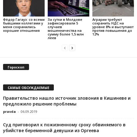
Фёдор Гагауз: со всеми
За сутки в Молдове
Аграрии требуют
бывшими коллегами у
зафиксировали 5
сохранить НДС на
меня сохранились
случаев
уровне 8% и выступают
хорошие отношения
мошенничества на
против повышения до
сумму более 1,5 млн
12%
леев
Гороскоп
САМЫЕ ОБСУЖДАЕМЫЕ
Правительство нашло источник зловония в Кишиневе и
предложило решение проблемы
pravda
-
06.09.2019
Суд приговорил к пожизненному сроку обвиняемого в
убийстве беременной девушки из Оргеева