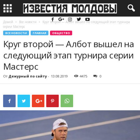
Домой
Все новости
Круг второй — Албот вышел на следующий этап турнира
серии Мастерс
ВСЕ НОВОСТИ
ГЛАВНАЯ
ОБЩЕСТВО
Круг второй — Албот вышел на
следующий этап турнира серии
Мастерс
От
Дежурный по сайту
-
13.08.2019
4475
0