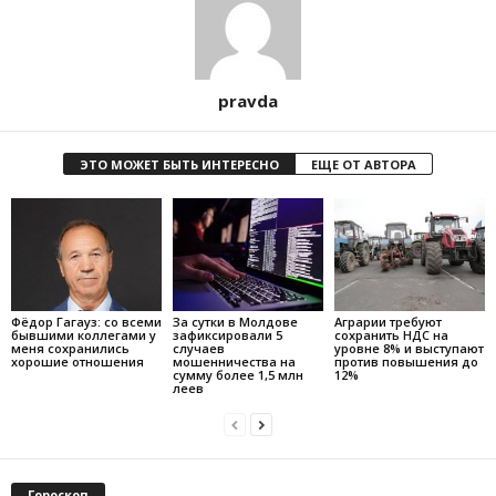
pravda
ЭТО МОЖЕТ БЫТЬ ИНТЕРЕСНО
ЕЩЕ ОТ АВТОРА
Фёдор Гагауз: со всеми
За сутки в Молдове
Аграрии требуют
бывшими коллегами у
зафиксировали 5
сохранить НДС на
меня сохранились
случаев
уровне 8% и выступают
хорошие отношения
мошенничества на
против повышения до
сумму более 1,5 млн
12%
леев
Гороскоп