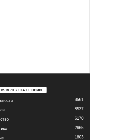
ПУЛЯРНЫЕ КАТЕГОРИИ
8561
овости
8537
ная
6170
ство
2665
тика
1803
ие