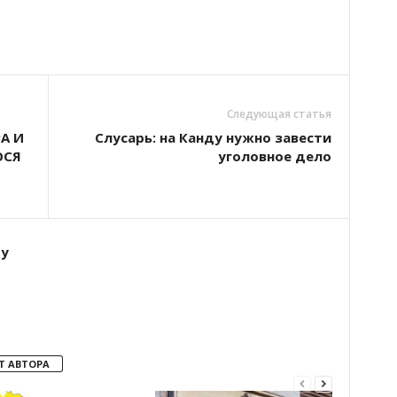
Следующая статья
А И
Слусарь: на Канду нужно завести
ОСЯ
уголовное дело
ту
Т АВТОРА