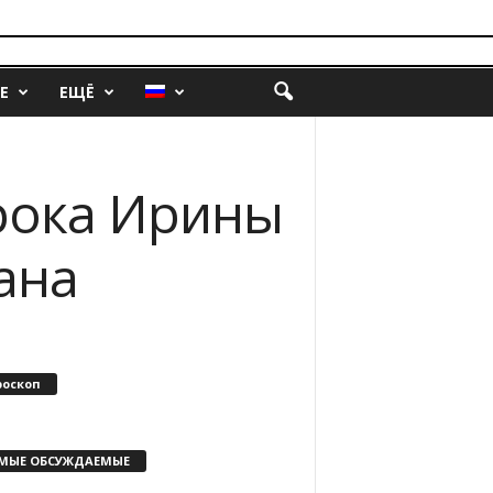
Е
ЕЩЁ
рока Ирины
ана
роскоп
МЫЕ ОБСУЖДАЕМЫЕ