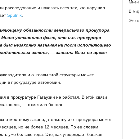
Мнен
и расследование и наказать всех тех, кто нарушил
В ми
ает
Sputnik
.
Экон
лняющему обязанности генерального прокурора
 Мною установлен факт, что и.о. прокурора
в был незаконно назначен на пост исполняющего
нодательных актов», — заявила Влах во время
руководителя и.о. главы этой структуры может
щий в прокуратуре автономии.
я в прокуратуре Гагаузии не работал. В этой связи
незаконен», — отметила башкан.
ласно местному законодательству и.о. прокурора может
месяцев, но не более 12 месяцев. По ее словам,
ть уже больше года. Это, как утверждает башкан,