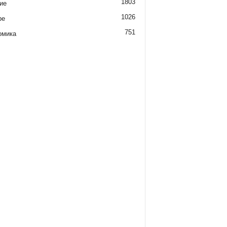
1803
ие
1026
ре
751
омика