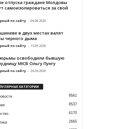
ле отпуска граждане Молдовы
ут самоизолироваться за свой
т
рный по сайту
-
04.08.2020
ишиневе в двух местах валят
бы черного дыма
рный по сайту
-
15.09.2020
тюрьмы освободили бывшую
удницу MICB Ольгу Пунгу
рный по сайту
-
26.06.2020
ПУЛЯРНЫЕ КАТЕГОРИИ
8561
новости
8537
ная
6170
ство
2665
тика