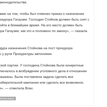
конодательства.
ваю на том, чтобы был отменен приказ о назначении
окурора Гагаузии. Господин Стойнов должен быть снят с
зойти в ближайшее время. На его место должен быть
ра Гагаузии, как это и положено по закону», — сказала
едура назначения Стойнова на пост прокурора
го у руля Прокуратуры автономии.
кой партии. У господина Стойнова были конкретные
ключалось в возбуждении уголовного дела в отношении
башканы. Была поставлена задача сделать все
избирательной кампании или сделать все возможное,
и», — отметила Влах.
ИРИНА ВЛАХ