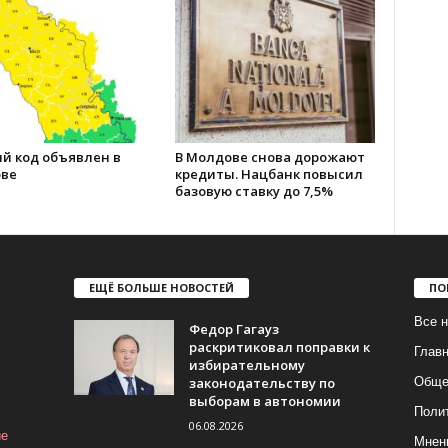
й код объявлен в
В Молдове снова дорожают
ве
кредиты. Нацбанк повысил
базовую ставку до 7,5%
ЕЩЁ БОЛЬШЕ НОВОСТЕЙ
ПО
Все н
Федор Гагауз
раскритиковал поправки к
Глав
избирательному
законодательству по
Обще
выборам в автономии
Поли
06.08.2026
ие
Мнен