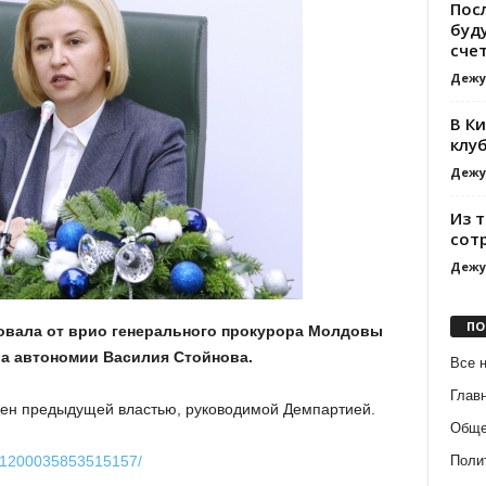
Пос
буд
сче
Дежу
В К
клу
Дежу
Из 
сотр
Дежу
ПО
овала от врио генерального прокурора Молдовы
ра автономии Василия Стойнова.
Все 
Глав
чен предыдущей властью, руководимой Демпартией.
Обще
Поли
s/1200035853515157/