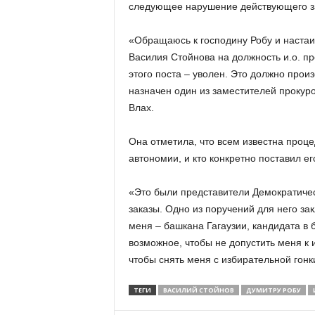
следующее нарушение действующего за
«Обращаюсь к господину Робу и настаи
Василия Стойнова на должность и.о. пр
этого поста – уволен. Это должно прои
назначен один из заместителей прокуро
Влах.
Она отметила, что всем известна проц
автономии, и кто конкретно поставил е
«Это были представители Демократичес
заказы. Одно из поручений для него за
меня – башкана Гагаузии, кандидата в 
возможное, чтобы не допустить меня к 
чтобы снять меня с избирательной гонк
ТЕГИ
ВАСИЛИЙ СТОЙНОВ
ДУМИТРУ РОБУ