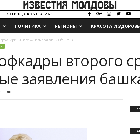
ЧЕТВЕРГ, 6 АВГУСТА, 2026
О
ПОЛИТИКА
РЕГИОНЫ
КРАСОТА И ЗДОРОВЬ
срока Ирины Влах — новые заявления башкана
КА
офкадры второго с
ые заявления башк
6
0
Го
СА