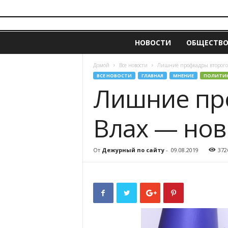
i
z
НОВОСТИ
ОБЩЕСТВ
v
e
s
Домой
Все новости
Лишние профкадры второго 
t
ВСЕ НОВОСТИ
ГЛАВНАЯ
МНЕНИЕ
ПОЛИТИ
i
Лишние пр
a
.
Влах — нов
m
d
От
Дежурный по сайту
-
09.08.2019
372