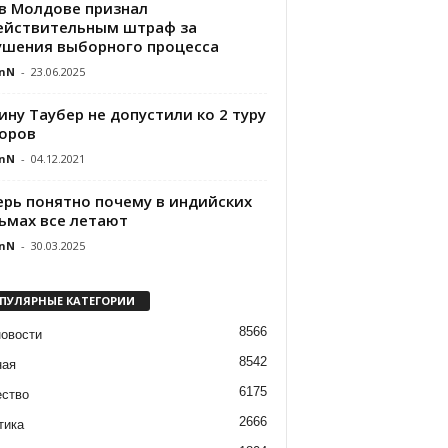
 в Молдове признал
ействительным штраф за
ушения выборного процесса
nN
-
23.06.2025
ну Таубер не допустили ко 2 туру
оров
nN
-
04.12.2021
ерь понятно почему в индийских
ьмах все летают
nN
-
30.03.2025
ПУЛЯРНЫЕ КАТЕГОРИИ
8566
новости
8542
ная
6175
ство
2666
тика