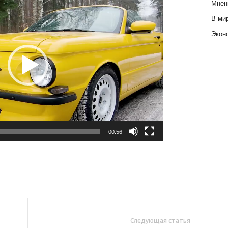
Мнен
В ми
Экон
00:56
Следующая статья