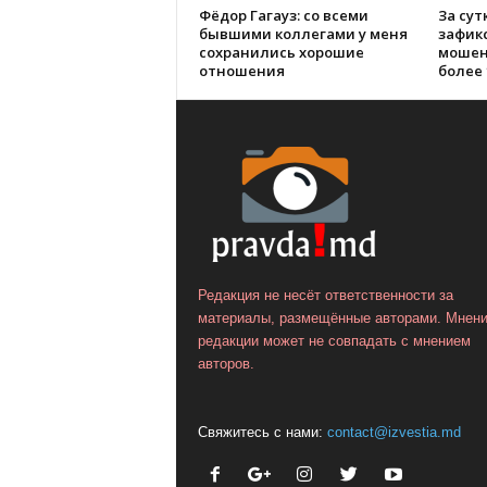
Фёдор Гагауз: со всеми
За сут
бывшими коллегами у меня
зафик
сохранились хорошие
мошен
отношения
более 
Редакция не несёт ответственности за
материалы, размещённые авторами. Мнен
редакции может не совпадать с мнением
авторов.
Свяжитесь с нами:
contact@izvestia.md