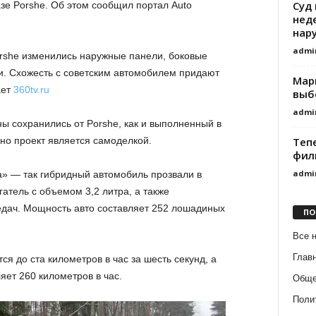
Суд
зе Porshe. Об этом сообщил портал Auto
нед
нар
admi
orshe изменились наружные панели, боковые
и. Схожесть с советским автомобилем придают
Мари
ает
360tv.ru
выб
admi
ы сохранились от Porshe, как и выполненный в
Теп
но проект является самоделкой.
фил
admi
 — так гибридный автомобиль прозвали в
тель с объемом 3,2 литра, а также
едач. Мощность авто составляет 252 лошадиных
ПО
Все 
Глав
тся до ста километров в час за шесть секунд, а
яет 260 километров в час.
Обще
Поли