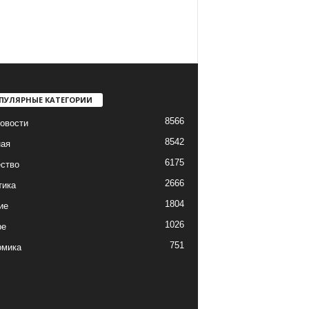
ПУЛЯРНЫЕ КАТЕГОРИИ
8566
овости
8542
ная
6175
ство
2666
тика
1804
ие
1026
ре
751
омика