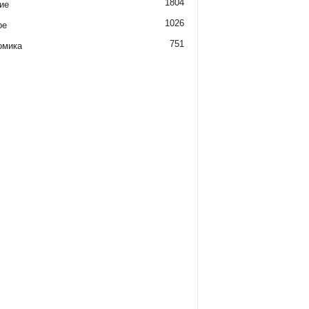
1804
ие
1026
ре
751
омика