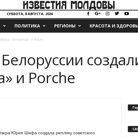
СУББОТА, 8 АВГУСТА, 2026
О
ПОЛИТИКА
РЕГИОНЫ
КРАСОТА И ЗДОРОВЬ
гибрид «Запорожца» и Porche
 Белоруссии создал
» и Porche
Го
СА
йзера Юрия Шифа создала реплику советского