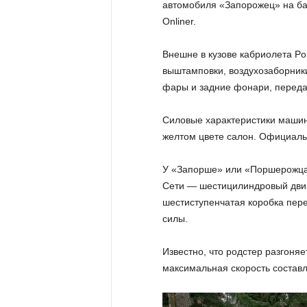
автомобиля «Запорожец» на ба
Onliner.
Внешне в кузове кабриолета P
выштамповки, воздухозаборник
фары и задние фонари, перед
Силовые характеристики машин
желтом цвете салон. Официаль
У «Запорше» или «Поршерожца»
Сети — шестицилиндровый двига
шестиступенчатая коробка пер
силы.
Известно, что родстер разгоняе
максимальная скорость составл
Видеоплеер