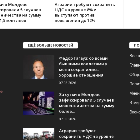
ки в Молдове
Аграрии требуют сохранить
сировали 5 случаев
НДС на уровне 8% и
ничества на сумму
выступают против
1,5 млн леев
повышения до 12%
ЕЩЁ БОЛЬШЕ НОВОСТЕЙ
ПО
Все н
Фёдор Гагауз: со всеми
бывшими коллегами у
Глав
меня сохранились
хорошие отношения
Обще
07.08.2026
Поли
ие
Мнен
За сутки в Молдове
зафиксировали 5 случаев
В ми
мошенничества на сумму
более...
Экон
07.08.2026
Аграрии требуют
сохранить НДС на уровне