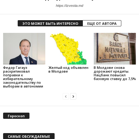
https://izvestia.md
ЭТО МОЖЕТ БЫТЬ ИНТЕРЕСНО
ЕЩЕ ОТ АВТОРА
Федор Гагауз
Желтый код объявлен
В Молдове снова
раскритиковал
в Молдове
дорожают кредиты.
поправки к
Нацбанк повысил
избирательному
базовую ставку до 7,5%
законодательству по
выборам в автономии
Гороскоп
САМЫЕ ОБСУЖДАЕМЫЕ