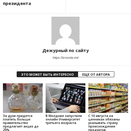
президента
Дежурный по сайту
https://izvestia.md
ЭТО МОЖЕТ БЫТЬ ИНТЕРЕСНО
ЕЩЕ ОТ АВТОРА
За духи придется
В Молдове запустили
С 10 августа на
платить больше:
онлайн-Университет
ценниках обязаны
правительство
третьего возраста
указывать страну
предлагает акциз до
происхождения
25%
продуктов