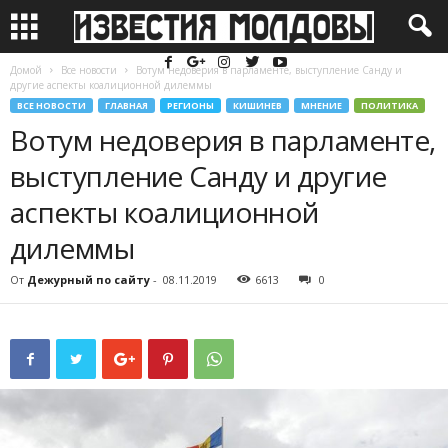
Домой
Все новости
Вотум недоверия в парламенте, выступление Санду и
другие аспекты коалиционной дилеммы
ВСЕ НОВОСТИ
ГЛАВНАЯ
РЕГИОНЫ
КИШИНЕВ
МНЕНИЕ
ПОЛИТИКА
Вотум недоверия в парламенте,
выступление Санду и другие
аспекты коалиционной
дилеммы
От
Дежурный по сайту
-
08.11.2019
6613
0