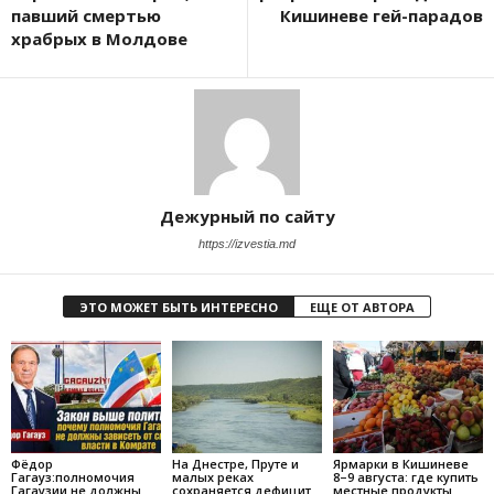
павший смертью
Кишиневе гей-парадов
храбрых в Молдове
Дежурный по сайту
https://izvestia.md
ЭТО МОЖЕТ БЫТЬ ИНТЕРЕСНО
ЕЩЕ ОТ АВТОРА
Фёдор
На Днестре, Пруте и
Ярмарки в Кишиневе
Гагауз:полномочия
малых реках
8–9 августа: где купить
Гагаузии не должны
сохраняется дефицит
местные продукты