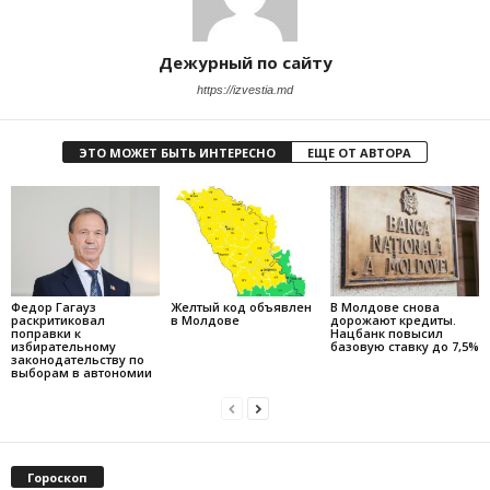
Дежурный по сайту
https://izvestia.md
ЭТО МОЖЕТ БЫТЬ ИНТЕРЕСНО
ЕЩЕ ОТ АВТОРА
Федор Гагауз
Желтый код объявлен
В Молдове снова
раскритиковал
в Молдове
дорожают кредиты.
поправки к
Нацбанк повысил
избирательному
базовую ставку до 7,5%
законодательству по
выборам в автономии
Гороскоп