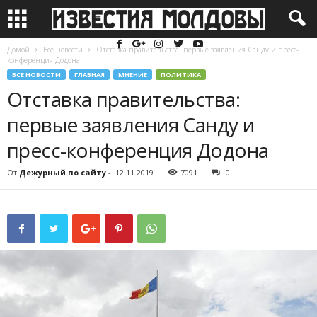
Домой
Все новости
Отставка правительства: первые заявления Санду и пресс-
конференция Додона
ВСЕ НОВОСТИ
ГЛАВНАЯ
МНЕНИЕ
ПОЛИТИКА
Отставка правительства:
первые заявления Санду и
пресс-конференция Додона
От
Дежурный по сайту
-
12.11.2019
7091
0