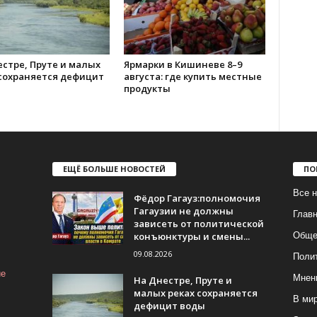
стре, Пруте и малых
Ярмарки в Кишиневе 8–9
 сохраняется дефицит
августа: где купить местные
продукты
ЕЩЁ БОЛЬШЕ НОВОСТЕЙ
ПО
Все н
Фёдор Гагауз:полномочия
Гагаузии не должны
Глав
зависеть от политической
конъюнктуры и смены...
Обще
09.08.2026
Поли
ие
Мнен
На Днестре, Пруте и
малых реках сохраняется
В ми
дефицит воды