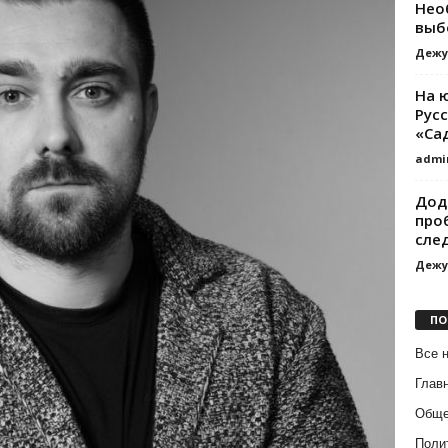
Нео
выб
Дежу
На 
Рус
«Са
admi
Дод
про
сле
Дежу
ПО
Все 
Глав
Обще
Поли