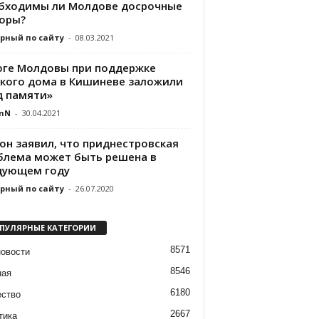
бходимы ли Молдове досрочные
оры?
рный по сайту
-
08.03.2021
юге Молдовы при поддержке
ского дома в Кишиневе заложили
д памяти»
nN
-
30.04.2021
он заявил, что приднестровская
блема может быть решена в
дующем году
рный по сайту
-
26.07.2020
ПУЛЯРНЫЕ КАТЕГОРИИ
8571
новости
8546
ная
6180
ство
2667
тика