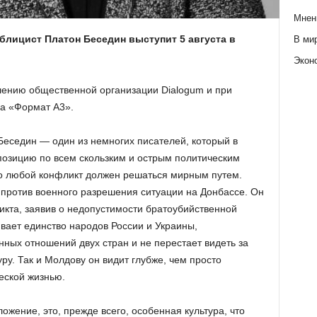
Мнен
блицист Платон Беседин выступит 5 августа в
В ми
Экон
шению общественной организации Dialogum и при
а «Формат А3».
еседин — один из немногих писателей, который в
позицию по всем скользким и острым политическим
то любой конфликт должен решаться мирным путем.
 против военного разрешения ситуации на Донбассе. Он
кта, заявив о недопустимости братоубийственной
вает единство народов России и Украины,
ных отношений двух стран и не перестает видеть за
ру. Так и Молдову он видит глубже, чем просто
еской жизнью.
жение, это, прежде всего, особенная культура, что