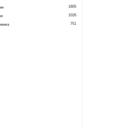
1805
ие
1026
ре
751
омика