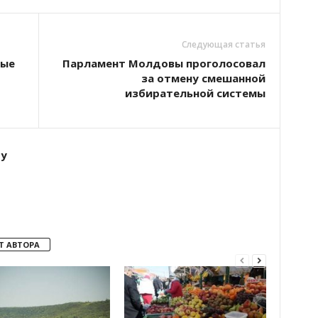
Следующая статья
ные
Парламент Молдовы проголосовал
за отмену смешанной
избирательной системы
ту
Т АВТОРА