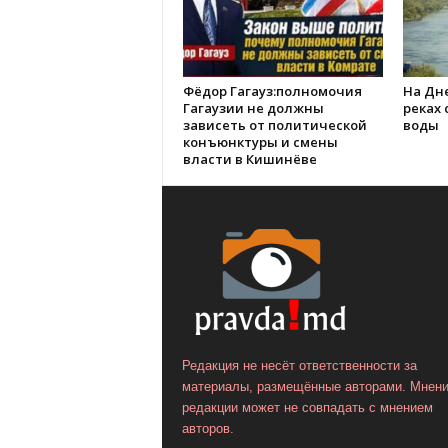
Фёдор Гагауз:полномочия
На Дне
Гагаузии не должны
реках
зависеть от политической
воды
конъюнктуры и смены
власти в Кишинёве
Редакция не несёт ответственности за
материалы, размещённые авторами. Мнен
редакции может не совпадать с мнением
авторов.