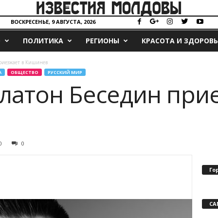
ВОСКРЕСЕНЬЕ, 9 АВГУСТА, 2026
О
ПОЛИТИКА
РЕГИОНЫ
КРАСОТА И ЗДОРОВЬ
риезжает в Кишинев
А
ОБЩЕСТВО
РУССКИЙ МИР
латон Беседин при
0
0
Го
СА