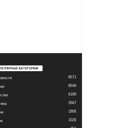
ПУЛЯРНЫЕ КАТЕГОРИИ
8571
овости
8546
ная
6180
ство
2667
тика
1805
ие
1026
ре