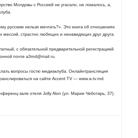
ерство Молдовы с Россией не угасало, не ломалось, а,
клуба.
му русским нельзя мечтать?». Это книга об отношениях
х мессий, страстно любящих и ненавидящих друг друга.
атный, с обязательной предварительной регистрацией
ронной почте
a3md@mail.ru
.
слать вопросы гостю медиаклуба. Онлайнтрансляция
ранслироваться на сайте Accent TV — www.a-tv.md.
онференц-зале отеля Jolly Alon (ул. Марии Чеботарь, 37).