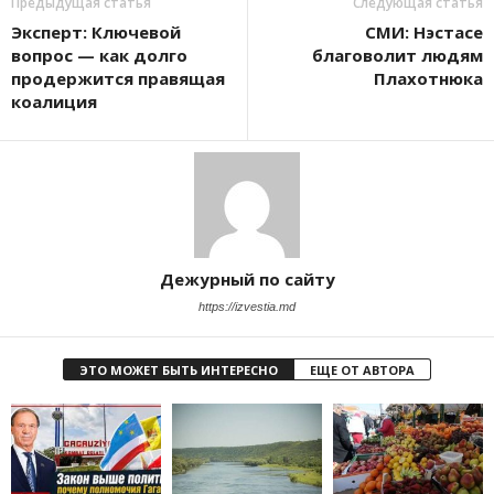
Предыдущая статья
Следующая статья
Эксперт: Ключевой
СМИ: Нэстасе
вопрос — как долго
благоволит людям
продержится правящая
Плахотнюка
коалиция
Дежурный по сайту
https://izvestia.md
ЭТО МОЖЕТ БЫТЬ ИНТЕРЕСНО
ЕЩЕ ОТ АВТОРА