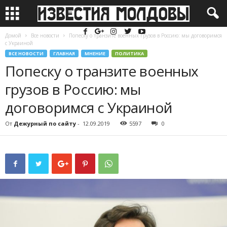
Домой
Все новости
Попеску о транзите военных грузов в Россию: мы договоримся
с Украиной
ВСЕ НОВОСТИ
ГЛАВНАЯ
МНЕНИЕ
ПОЛИТИКА
Попеску о транзите военных
грузов в Россию: мы
договоримся с Украиной
От
Дежурный по сайту
-
12.09.2019
5597
0