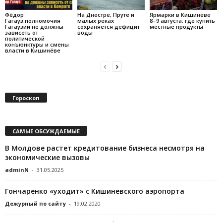
Фёдор
На Днестре, Пруте и
Ярмарки в Кишиневе
Гагауз:полномочия
малых реках
8–9 августа: где купить
Гагаузии не должны
сохраняется дефицит
местные продукты
зависеть от
воды
политической
конъюнктуры и смены
власти в Кишинёве
Гороскоп
САМЫЕ ОБСУЖДАЕМЫЕ
В Молдове растет кредитование бизнеса несмотря на
экономические вызовы
adminN
-
31.05.2025
Гончаренко «уходит» с Кишиневского аэропорта
Дежурный по сайту
-
19.02.2020