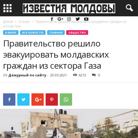
Домой
В мире
Правительство решило эвакуировать молдавских граждан из
сектора Газа
В МИРЕ
ВСЕ НОВОСТИ
ГЛАВНАЯ
ОБЩЕСТВО
Правительство решило
эвакуировать молдавских
граждан из сектора Газа
От
Дежурный по сайту
-
20.05.2021
6213
0