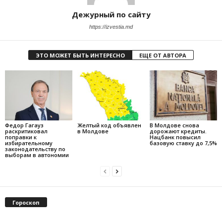
Дежурный по сайту
https://izvestia.md
ЭТО МОЖЕТ БЫТЬ ИНТЕРЕСНО
ЕЩЕ ОТ АВТОРА
Федор Гагауз
Желтый код объявлен
В Молдове снова
раскритиковал
в Молдове
дорожают кредиты.
поправки к
Нацбанк повысил
избирательному
базовую ставку до 7,5%
законодательству по
выборам в автономии
Гороскоп