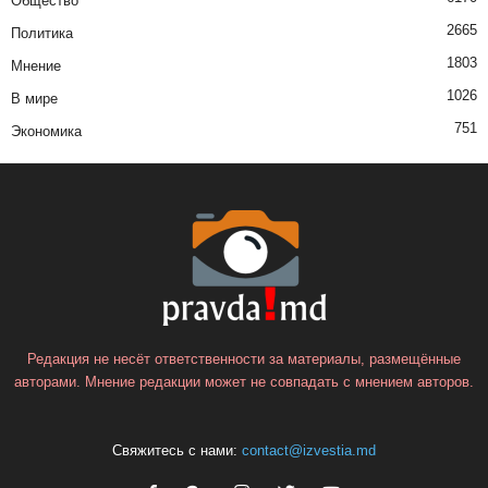
Общество
2665
Политика
1803
Мнение
1026
В мире
751
Экономика
Редакция не несёт ответственности за материалы, размещённые
авторами. Мнение редакции может не совпадать с мнением авторов.
Свяжитесь с нами:
contact@izvestia.md