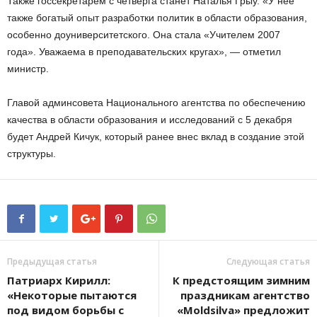
Также госсекретарем с четверга станет Наталья Грыу. «У нее
также богатый опыт разработки политик в области образования,
особенно доуниверситетского. Она стала «Учителем 2007
года». Уважаема в преподавательских кругах», — отметил
министр.
Главой админсовета Национального агентства по обеспечению
качества в области образования и исследований с 5 декабря
будет Андрей Кичук, который ранее внес вклад в создание этой
структуры.
Предыдущая статья
Следующая статья
Патриарх Кирилл:
К предстоящим зимним
«Некоторые пытаются
праздникам агентство
под видом борьбы с
«Moldsilva» предложит