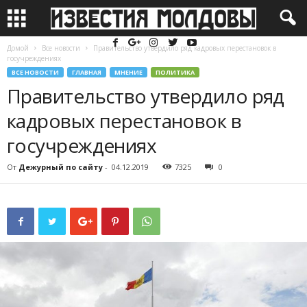
Домой
Все новости
Правительство утвердило ряд кадровых перестановок в
госучреждениях
ВСЕ НОВОСТИ
ГЛАВНАЯ
МНЕНИЕ
ПОЛИТИКА
Правительство утвердило ряд
кадровых перестановок в
госучреждениях
От
Дежурный по сайту
-
04.12.2019
7325
0