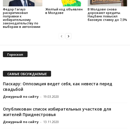
Федор Гагауз
Желтый код объявлен
В Молдове снова
раскритиковал
в Молдове
дорожают кредиты.
поправки к
Нацбанк повысил
избирательному
базовую ставку до 7,5%
законодательству по
выборам в автономии
Гороскоп
САМЫЕ ОБСУЖДАЕМЫЕ
Паскару: Оппозиция ведет себя, как невеста перед
свадьбой
Дежурный по сайту
-
19.03.2020
Опубликован список избирательных участков для
жителей Приднестровья
Дежурный по сайту
-
13.11.2020