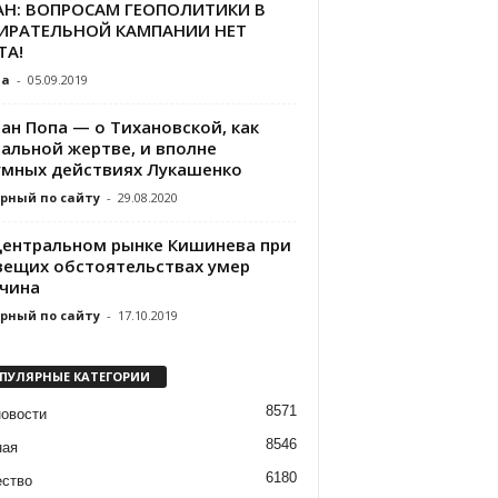
АН: ВОПРОСАМ ГЕОПОЛИТИКИ В
ИРАТЕЛЬНОЙ КАМПАНИИ НЕТ
ТА!
da
-
05.09.2019
ан Попа — о Тихановской, как
ральной жертве, и вполне
умных действиях Лукашенко
рный по сайту
-
29.08.2020
Центральном рынке Кишинева при
вещих обстоятельствах умер
чина
рный по сайту
-
17.10.2019
ПУЛЯРНЫЕ КАТЕГОРИИ
8571
новости
8546
ная
6180
ство