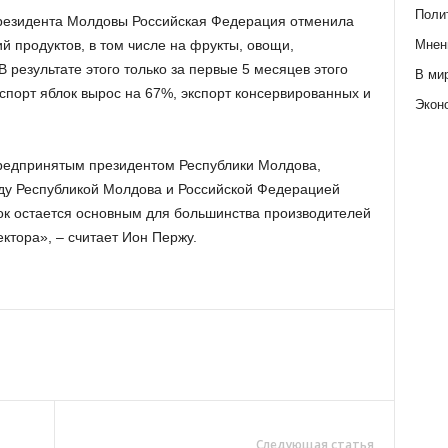
Поли
президента Молдовы Российская Федерация отменила
Мнен
 продуктов, в том числе на фрукты, овощи,
 результате этого только за первые 5 месяцев этого
В ми
экспорт яблок вырос на 67%, экспорт консервированных и
Экон
предпринятым президентом Республики Молдова,
ду Республикой Молдова и Российской Федерацией
ок остается основным для большинства производителей
ектора», – считает Ион Пержу.
Следующая статья