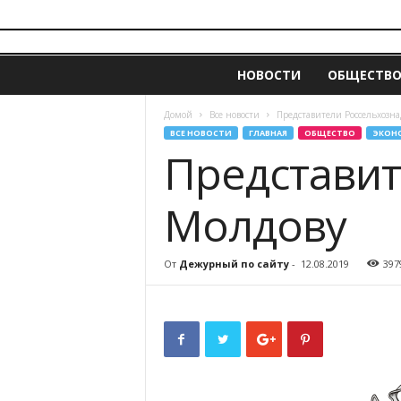
i
z
НОВОСТИ
ОБЩЕСТВ
v
e
s
Домой
Все новости
Представители Россельхозна
t
ВСЕ НОВОСТИ
ГЛАВНАЯ
ОБЩЕСТВО
ЭКОН
i
Представит
a
.
Молдову
m
d
От
Дежурный по сайту
-
12.08.2019
397