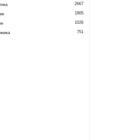
2667
тика
1805
ие
1026
ре
751
омика