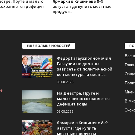
стре, Пруте и малых
Ярмарки в Кишиневе 8–9
 сохраняется дефицит
августа: где купить местные
продукты
ЕЩЁ БОЛЬШЕ НОВОСТЕЙ
ПО
Все н
Фёдор Гагауз:полномочия
Гагаузии не должны
Глав
зависеть от политической
конъюнктуры и смены...
Обще
09.08.2026
Поли
ие
Мнен
На Днестре, Пруте и
малых реках сохраняется
В ми
дефицит воды
Экон
09.08.2026
Ярмарки в Кишиневе 8–9
августа: где купить
местные продукты