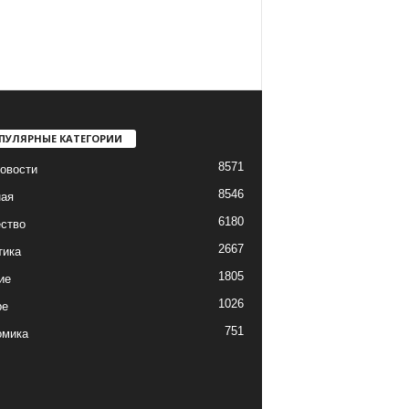
ПУЛЯРНЫЕ КАТЕГОРИИ
8571
овости
8546
ная
6180
ство
2667
тика
1805
ие
1026
ре
751
омика