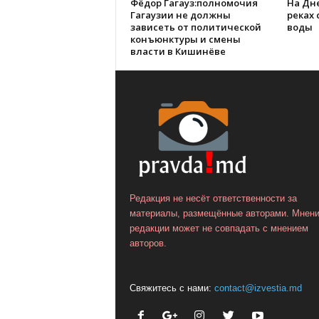
Фёдор Гагауз:полномочия
На Дне
Гагаузии не должны
реках
зависеть от политической
воды
конъюнктуры и смены
власти в Кишинёве
Редакция не несёт ответственности за
материалы, размещённые авторами. Мнен
редакции может не совпадать с мнением
авторов.
Свяжитесь с нами:
contact@izvestia.md