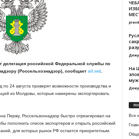
ЧЕБ
ИЗБ
МЕС
prav
Русл
сак
раз
Дежу
т делегация российской Федеральной службы по
На 
надзору (Россельхознадзор), сообщает
aif.md
.
зло
муж
д по 24 августа проверят возможности производства и
Дежу
ощей из Молдовы, которые намерены экспортировать
ПО
Все 
на Пержу, Россельзохнадзор быстро отреагировал на
бы пополнить список экспортеров и открыть российский
Глав
аний, для которых рынок РФ остается приоритетным.
Обще