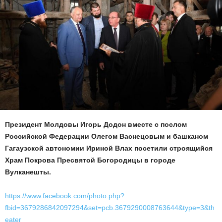
Президент Молдовы Игорь Додон вместе с послом
Российской Федерации Олегом Васнецовым и башканом
Гагаузской автономии Ириной Влах посетили строящийся
Храм Покрова Пресвятой Богородицы в городе
Вулканешты.
https://www.facebook.com/photo.php?
fbid=3679286842097294&set=pcb.3679290008763644&type=3&th
eater