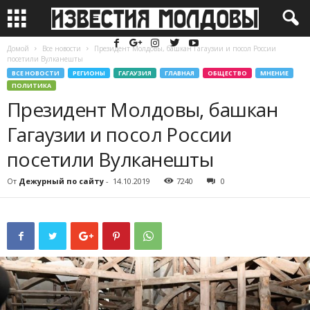
Домой
Все новости
Президент Молдовы, башкан Гагаузии и посол России
посетили Вулканешты
ВСЕ НОВОСТИ
РЕГИОНЫ
ГАГАУЗИЯ
ГЛАВНАЯ
ОБЩЕСТВО
МНЕНИЕ
ПОЛИТИКА
Президент Молдовы, башкан
Гагаузии и посол России
посетили Вулканешты
От
Дежурный по сайту
-
14.10.2019
7240
0