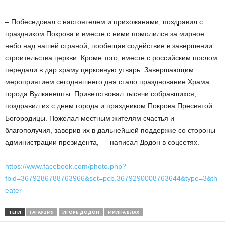
– Побеседовал с настоятелем и прихожанами, поздравил с
праздником Покрова и вместе с ними помолился за мирное
небо над нашей страной, пообещав содействие в завершении
строительства церкви. Кроме того, вместе с российским послом
передали в дар храму церковную утварь. Завершающим
мероприятием сегодняшнего дня стало празднование Храма
города Вулканешты. Приветствовал тысячи собравшихся,
поздравил их с днем города и праздником Покрова Пресвятой
Богородицы. Пожелал местным жителям счастья и
благополучия, заверив их в дальнейшей поддержке со стороны
администрации президента, — написал Додон в соцсетях.
https://www.facebook.com/photo.php?
fbid=3679286788763966&set=pcb.3679290008763644&type=3&th
eater
ТЕГИ
ГАГАУЗИЯ
ИГОРЬ ДОДОН
ИРИНА ВЛАХ