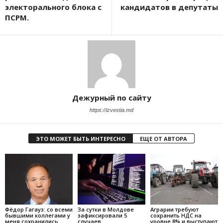
электорального блока с
кандидатов в депутаты
ПСРМ.
Дежурный по сайту
https://izvestia.md
ЭТО МОЖЕТ БЫТЬ ИНТЕРЕСНО
ЕЩЕ ОТ АВТОРА
Фёдор Гагауз: со всеми
За сутки в Молдове
Аграрии требуют
бывшими коллегами у
зафиксировали 5
сохранить НДС на
меня сохранились
случаев
уровне 8% и выступают