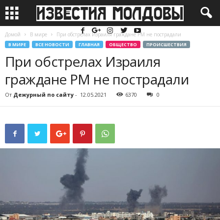
Домой
В мире
При обстрелах Израиля граждане РМ не пострадали
В МИРЕ
ВСЕ НОВОСТИ
ГЛАВНАЯ
ОБЩЕСТВО
ПРОИСШЕСТВИЯ
При обстрелах Израиля
граждане РМ не пострадали
От
Дежурный по сайту
-
12.05.2021
6370
0