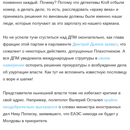
поименно каждый. Почему? Потому что детективы Kroll отбыли
номер, а делать дело, то есть, расследовать «кражу века» и
принимать решения по виновным должны были именно наши
люди, которые получают за это зарплату из нашего кармана.
Но не успели тучи сгуститься над ДПМ окончательно, как глава
фракции этой партии в парламенте
Дмитрий Дьяков заявил
, что
сожалеет о некоторых действиях, допущенных Плахотнюком. А
вся ДПМ уведомила международные структуры в
своем
намерении
оспорить решение прокуратуры о возбуждении дела
об узурпации власти. Как тут не вспомнить известную пословицу
о воре и шапке!
Представители нынешней власти тоже не избегают критики в
свой адрес. Например, политолог Валерий Осталеп
крайне
неодобрительно высказался
о словах министра иностранных
дел Нику Попеску, заявившего, что ЕАЭС никогда не будет у
Молдовы в приоритете.