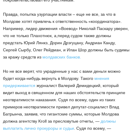
покровительствовал его участникам.
Правда, попытка узурпации власти – еще не все, за что в
Молдове хотят привлечь к ответственность «координатора».
Например, лидер движения «Воевод» Николай Паскару уверен,
что не только Плахотнюк, а,перед судом также должны
предстать Юрий Лянкэ, Дорин Дрэгуцану, Андриан Канду,
Сергей Сырбу, Олег Рейдман, и Илан Шор должны быть судимы
за кражу средств из
молдавских банков.
Но не все верят, что украденные у нас с вами деньги можно
будет когда-нибудь вернуть в Молдову. Такого
мнения
придерживается
журналист Валерий Демидецкий, который
видит выход в священном для наших обстоятельств принципе
неотвратимости наказания. Судя по всему, один из таких
примеров неотвратимости привел депутат-социалист Влад
Батрынча, заявив, что гигантские суммы, которые Молдова
должна агентству Kroll за пресловутые отчеты, —
должны
выплатить лично прокуроры и судьи
. Судя по всему, —