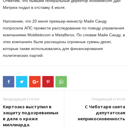
Отметим, что бывший генеральный директор Moldtelecom Дан
Митрюк подал в отставку 4 июля.
Напомним, что 20 июня премьер-министр Майя Санду
попросила АПС провести расследование по поводу управления
компаниями Moldtelecom и Metalferos. По словам Майи Санду, в
этих компаниях были расхищены огромные суммы денег,
которые также использовались для финансирования
политических партий.
Предыдущая статья
Следующая статья
Киртоакэ выступил в
С Чеботаря снята
защиту подозреваемых
депутатская
в деле о краже
неприкосновенность
миллиарда.