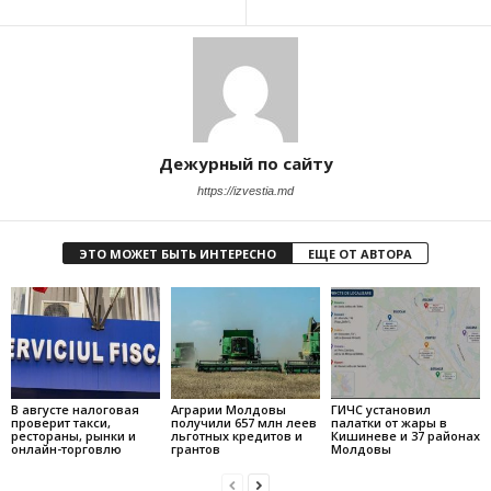
Дежурный по сайту
https://izvestia.md
ЭТО МОЖЕТ БЫТЬ ИНТЕРЕСНО
ЕЩЕ ОТ АВТОРА
В августе налоговая
Аграрии Молдовы
ГИЧС установил
проверит такси,
получили 657 млн леев
палатки от жары в
рестораны, рынки и
льготных кредитов и
Кишиневе и 37 районах
онлайн-торговлю
грантов
Молдовы