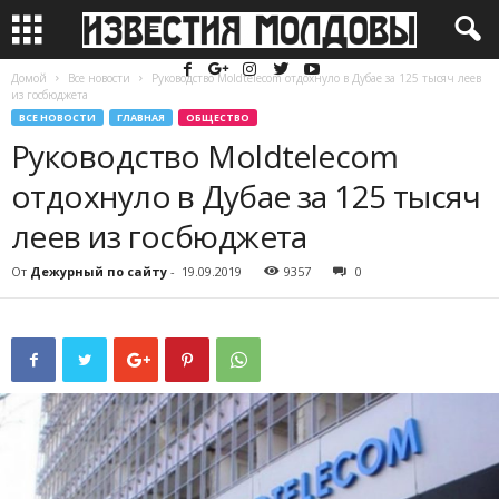
Домой
Все новости
Руководство Moldtelecom отдохнуло в Дубае за 125 тысяч леев
из госбюджета
ВСЕ НОВОСТИ
ГЛАВНАЯ
ОБЩЕСТВО
Руководство Moldtelecom
отдохнуло в Дубае за 125 тысяч
леев из госбюджета
От
Дежурный по сайту
-
19.09.2019
9357
0