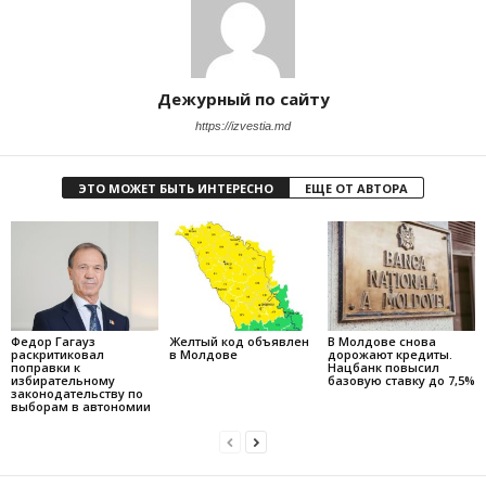
Дежурный по сайту
https://izvestia.md
ЭТО МОЖЕТ БЫТЬ ИНТЕРЕСНО
ЕЩЕ ОТ АВТОРА
Федор Гагауз
Желтый код объявлен
В Молдове снова
раскритиковал
в Молдове
дорожают кредиты.
поправки к
Нацбанк повысил
избирательному
базовую ставку до 7,5%
законодательству по
выборам в автономии