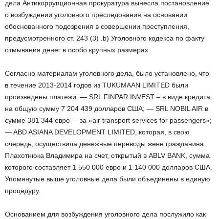
дела Антикоррупционная прокуратура вынесла постановление
о возбуждении уголовного преследования на основании
обоснованного подозрения в совершении преступления,
предусмотренного ст. 243 (3) .b) Уголовного кодекса по факту
отмывания денег в особо крупных размерах.
Согласно материалам уголовного дела, было установлено, что
в течение 2013-2014 годов из TUKUMAAN LIMITED были
произведены платежи: — SRL FINPAR INVEST – в виде кредита
на общую сумму 7 204 439 долларов США; — SRL NOBIL AIR в
сумме 381 344 евро – за «air transport services for passengers»;
— ABD ASIANA DEVELOPMENT LIMITED, которая, в свою
очередь, осуществила денежные переводы жене гражданина
Плахотнюка Владимира на счет, открытый в ABLV BANK, сумма
которого составляет 1 550 000 евро и 1 140 000 долларов США.
Упомянутые выше уголовные дела были объединены в единую
процедуру.
Основанием для возбуждения уголовного дела послужило как