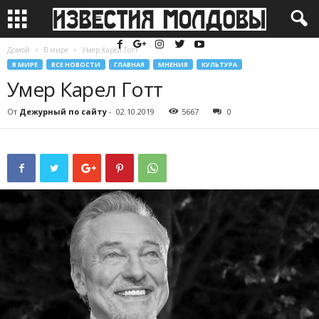
Домой
В мире
Умер Карел Готт
В МИРЕ
ВСЕ НОВОСТИ
ГЛАВНАЯ
МНЕНИЯ
КУЛЬТУРА
Умер Карел Готт
От
Дежурный по сайту
-
02.10.2019
5667
0