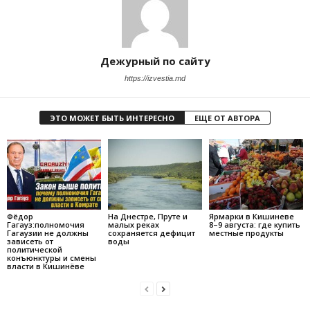
Дежурный по сайту
https://izvestia.md
ЭТО МОЖЕТ БЫТЬ ИНТЕРЕСНО
ЕЩЕ ОТ АВТОРА
Фёдор
На Днестре, Пруте и
Ярмарки в Кишиневе
Гагауз:полномочия
малых реках
8–9 августа: где купить
Гагаузии не должны
сохраняется дефицит
местные продукты
зависеть от
воды
политической
конъюнктуры и смены
власти в Кишинёве