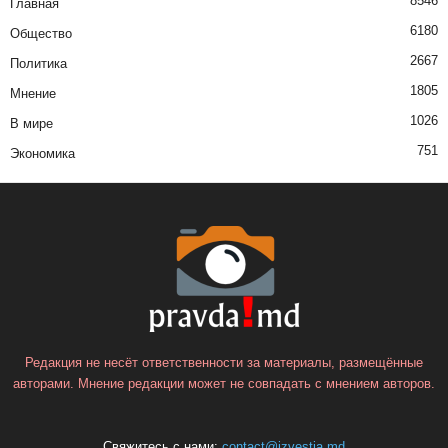
8546
Главная
6180
Общество
2667
Политика
1805
Мнение
1026
В мире
751
Экономика
Редакция не несёт ответственности за материалы, размещённые
авторами. Мнение редакции может не совпадать с мнением авторов.
Свяжитесь с нами:
contact@izvestia.md