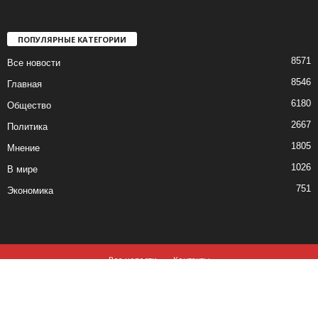
ПОПУЛЯРНЫЕ КАТЕГОРИИ
8571
Все новости
8546
Главная
6180
Общество
2667
Политика
1805
Мнение
1026
В мире
751
Экономика
Все новости
Контакты
© все права защищены ©2019-2020
Использование материалов данного сайта возможно, при обязательном
наличии активной ссылки на
izvestia.md