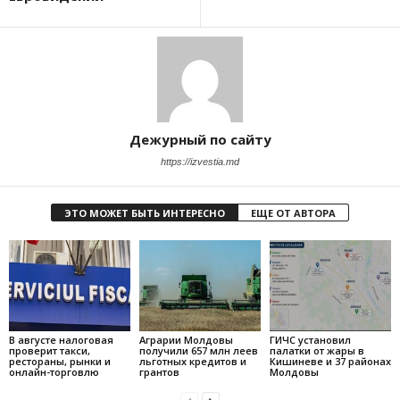
Дежурный по сайту
https://izvestia.md
ЭТО МОЖЕТ БЫТЬ ИНТЕРЕСНО
ЕЩЕ ОТ АВТОРА
В августе налоговая
Аграрии Молдовы
ГИЧС установил
проверит такси,
получили 657 млн леев
палатки от жары в
рестораны, рынки и
льготных кредитов и
Кишиневе и 37 районах
онлайн-торговлю
грантов
Молдовы