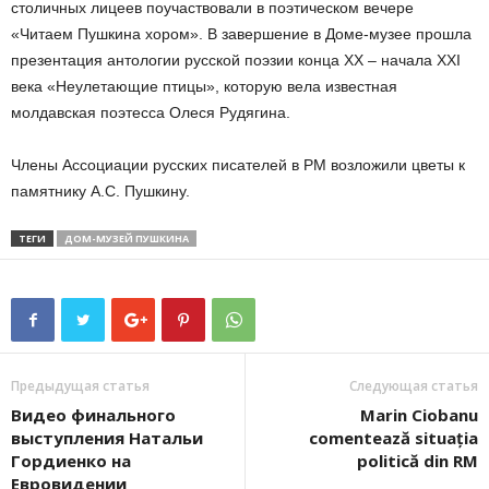
столичных лицеев поучаствовали в поэтическом вечере
«Читаем Пушкина хором». В завершение в Доме-музее прошла
презентация антологии русской поэзии конца XX – начала XXI
века «Неулетающие птицы», которую вела известная
молдавская поэтесса Олеся Рудягина.
Члены Ассоциации русских писателей в РМ возложили цветы к
памятнику А.С. Пушкину.
ТЕГИ
ДОМ-МУЗЕЙ ПУШКИНА
Предыдущая статья
Следующая статья
Видео финального
Marin Ciobanu
выступления Натальи
comentează situația
Гордиенко на
politică din RM
Евровидении