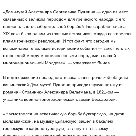
«Дом-музей Александра Сергеевича Пушкина — одно из мест,
связанных с великим периодом для греческого народа, с его
национально-освободительной борьбой. Бессарабия начала
XIX века была одним из главных источников, откуда возгорелось
пламя греческой революции. И тот факт, что сегодня мы
вспоминаем те великие исторические события — залог теплых
отношений между многочисленными народами в нашей
многонациональной Молдове», — утверждает Яниев.
В подтверждение последнего тезиса главы греческой общины
кишиневский Дом-музей Пушкина приводит яркую цитату из
романа «Странник» Александра Вельтмана, в 1821-ом —
участника военно-топографической съемки Бессарабии:
«Насмотрелся на атлетическую борьбу булгарскую, на джок
молдаванский, на музыку цыганскую; зашел в бакалею
греческую, в кафене турецкую, взглянул на вывеску
французскую, послушал арфистку и певицу тирольскую,