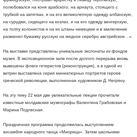
полюбовался на коня арабского, на арнаута, стоящего с
трубкой на запятках, и на его великолепную одежду албанскую,
на суруджи, сидящего на козлах, и на его одежду венгерскую,
на толпу колонистов и на их штаны немецкие и в заключение
разменял бумажку русскую на медное серебро австрийское…».
На выставке представлены уникальные экспонаты из фондов
музея. В экспозиционном зале после долгого перерыва вновь
вывешены флаги гетеристов (реконструкция), а в одной из
витрин выставлена серия миниатюрных портретов героев
греческой революции, выполненная художником Д. Негряну.
На эту тему 22 мая две увлекательные лекции прочитали
известные молдавские музеографы Валентина Грабовская и
Марина Подлесная.
Праздничная программа продолжилась выступлением
ансамбля народного танца «Миорица». Затем школьники