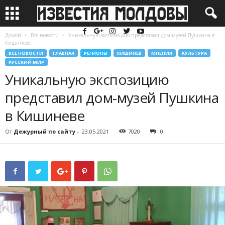
Домой
Все новости
Уникальную экспозицию представил дом-музей Пушкина в
Кишиневе
ВСЕ НОВОСТИ
ГЛАВНАЯ
РЕГИОНЫ
КИШИНЕВ
МНЕНИЯ
КУЛЬТУРА
РУССКИЙ МИР
Уникальную экспозицию
представил дом-музей Пушкина
в Кишиневе
От
Дежурный по сайту
-
23.05.2021
7020
0