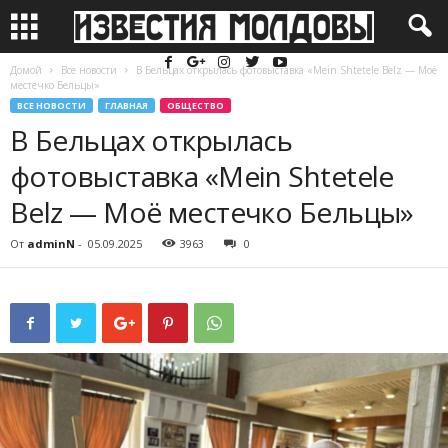
Домой
Все новости
В Бельцах открылась фотовыставка «Mein Shtetele Belz — Моё
местечко Бельцы»
ВСЕ НОВОСТИ
ГЛАВНАЯ
ОБЩЕСТВО
В Бельцах открылась
фотовыставка «Mein Shtetele
Belz — Моё местечко Бельцы»
От
adminN
-
05.09.2025
3963
0