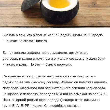
Сказать о том, что о пользе черной редьки знали наши предки
— значит не сказать ничего.
Ее применяли знахари при ревматизме, артрите, ею
растворяли камни в желчном и очищали сосуды, снимали боли
и чистили раны. Но это — былые времена.
Сегодня же можно с легкостью судить о качествах черной
редьки по ее химическому составу. Именно он поможет оценить
силу положительного или отрицательного влияния корнеплода
на здоровье человека, передает NOI.md со ссылкой на sad24.ru.
Итак, в черной редьке (корнеплодах) содержатся: витамины
групп В, А, Е, РР, ниацин, С, способные оказать