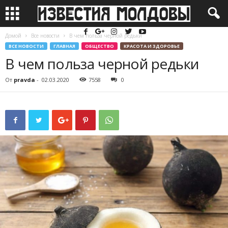
Домой
Все новости
В чем польза черной редьки
ВСЕ НОВОСТИ
ГЛАВНАЯ
ОБЩЕСТВО
КРАСОТА И ЗДОРОВЬЕ
В чем польза черной редьки
От
pravda
-
02.03.2020
7558
0