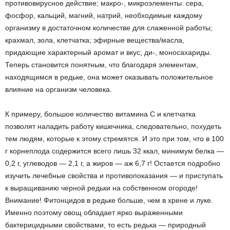
противовирусное действие; макро-, микроэлементы: сера,
фосфор, кальций, магний, натрий, необходимые каждому
организму в достаточном количестве для слаженной работы;
крахмал, зола, клетчатка; эфирные вещества/масла,
придающие характерный аромат и вкус; ди-, моносахариды.
Теперь становится понятным, что благодаря элементам,
находящимся в редьке, она может оказывать положительное
влияние на организм человека.
К примеру, большое количество витамина С и клетчатка
позволят наладить работу кишечника, следовательно, похудеть
тем людям, которые к этому стремятся. И это при том, что в 100
г корнеплода содержится всего лишь 32 ккал, минимум белка —
0,2 г, углеводов — 2,1 г, а жиров — аж 6,7 г! Остается подробно
изучить лечебные свойства и противопоказания — и приступать
к выращиванию черной редьки на собственном огороде!
Внимание! Фитонцидов в редьке больше, чем в хрене и луке.
Именно поэтому овощ обладает ярко выраженными
бактерицидными свойствами, то есть редька — природный