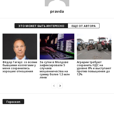
pravda
ЭТО МОЖЕТ БЫТЬ ИНТЕРЕСНО
ЕЩЕ ОТ АВТОРА
Фёдор Гагауз: со всеми
За сутки в Молдове
Аграрии требуют
бывшими коллегами у
зафиксировали 5
сохранить НДС на
меня сохранились
случаев
уровне 8% и выступают
хорошие отношения
мошенничества на
против повышения до
сумму более 1,5 млн
12%
леев
Гороскоп