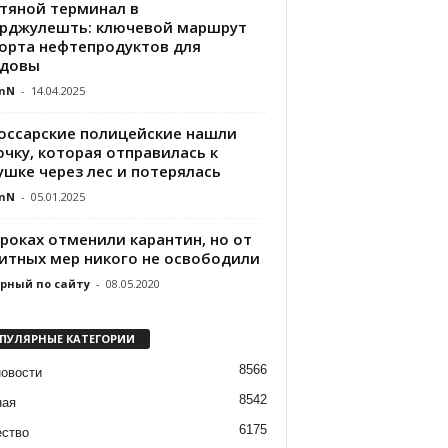
тяной терминал в
рджулешть: ключевой маршрут
орта нефтепродуктов для
довы
nN
-
14.04.2025
оссарские полицейские нашли
чку, которая отправилась к
ушке через лес и потерялась
nN
-
05.01.2025
ороках отменили карантин, но от
итных мер никого не освободили
рный по сайту
-
08.05.2020
ПУЛЯРНЫЕ КАТЕГОРИИ
8566
новости
8542
ная
6175
ство