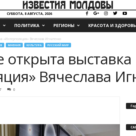
СУББОТА, 8 АВГУСТА, 2026
О
ПОЛИТИКА
РЕГИОНЫ
КРАСОТА И ЗДОРОВЬ
ка «Интерполяция» Вячеслава Игнатенко
В
МНЕНИЯ
КУЛЬТУРА
РУССКИЙ МИР
 открыта выставка
ция» Вячеслава Иг
7
0
Го
СА