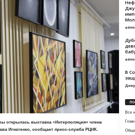
Неф
Джу
имп
Мол
admi
Дуб
дево
баб
admi
В С
защ
Дежу
ПО
Все 
Глав
уры открылась выставка «Интерполяция» члена
ва Игнатенко, сообщает пресс-служба РЦНК.
Обще