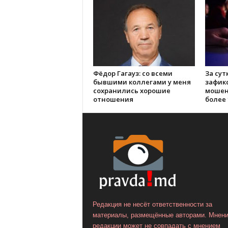
Фёдор Гагауз: со всеми
За сут
бывшими коллегами у меня
зафик
сохранились хорошие
мошен
отношения
более 
Редакция не несёт ответственности за
материалы, размещённые авторами. Мнен
редакции может не совпадать с мнением