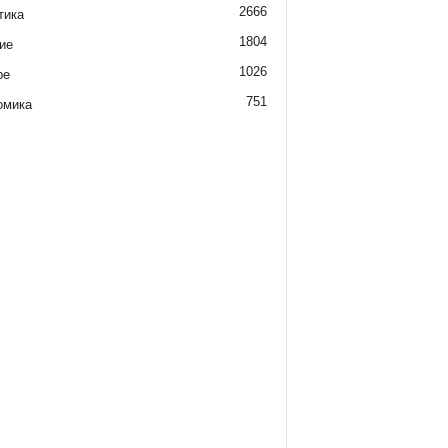
2666
тика
1804
ие
1026
ре
751
омика