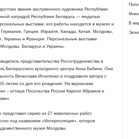
Поли
достоен звания заслуженного художника Республики
Мнен
енной наградой Республики Беларусь — медалью
В ми
рсональных выставки, его работы находятся в музеях и
 Германии, Греции, Израиля, Канады, Китая, Молдовы,
Экон
и, Украины и Франции. Персональные выставки
 Молдовы, Беларуси и Украины.
водитель представительства Россотрудничества в
ь Белорусского культурного центра Анна Бабина. Они
ьность Вячеслава Игнатенко и поздравили автора с
65-летию со дня его рождения. На вернисаже
них – атташе Посольства России Кирилл Абрамов и
евич.
о представил серию из 27 живописных работ,
лотно под названием «Интерполяция», которое
художественного музея Молдовы.