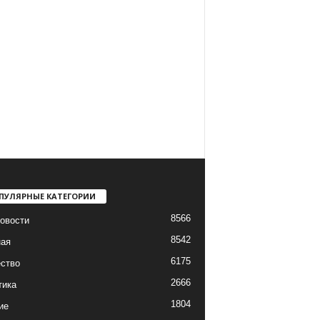
ПУЛЯРНЫЕ КАТЕГОРИИ
8566
овости
8542
ная
6175
ство
2666
тика
1804
ие