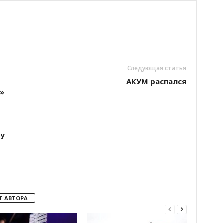
Следующая статья
АКУМ распался
»
ту
Т АВТОРА