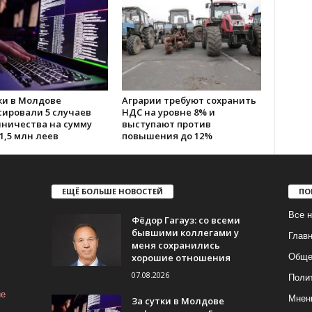
ки в Молдове
Аграрии требуют сохранить
сировали 5 случаев
НДС на уровне 8% и
ничества на сумму
выступают против
1,5 млн леев
повышения до 12%
ЕЩЁ БОЛЬШЕ НОВОСТЕЙ
ПО
Все н
Фёдор Гагауз: со всеми
бывшими коллегами у
Глав
меня сохранились
хорошие отношения
Обще
07.08.2026
Поли
ие
Мнен
За сутки в Молдове