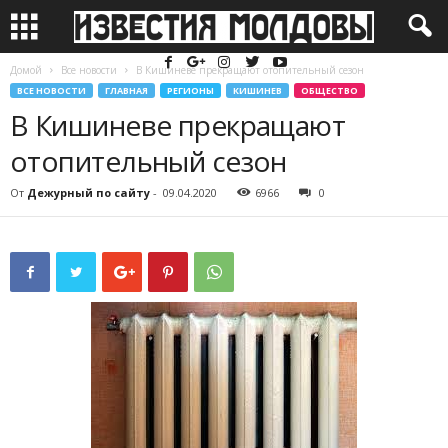
Домой
Все новости
В Кишиневе прекращают отопительный сезон
ВСЕ НОВОСТИ
ГЛАВНАЯ
РЕГИОНЫ
КИШИНЕВ
ОБЩЕСТВО
В Кишиневе прекращают
отопительный сезон
От
Дежурный по сайту
-
09.04.2020
6966
0