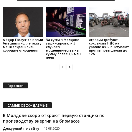
Фёдор Гагауз: со всеми
За сутки в Молдове
Аграрии требуют
бывшими коллегами у
зафиксировали 5
сохранить НДС на
меня сохранились
случаев
уровне 8% и выступают
хорошие отношения
мошенничества на
против повышения до
сумму более 1,5 млн
12%
леев
Гороскоп
САМЫЕ ОБСУЖДАЕМЫЕ
В Молдове скоро откроют первую станцию по
производству энергии на биомассе
Дежурный по сайту
-
12.08.2020