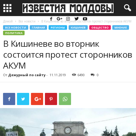
Домой
Все новости
В Кишиневе во вторник состоится протест сторонников АКУМ
ВСЕ НОВОСТИ
ГЛАВНАЯ
РЕГИОНЫ
КИШИНЕВ
ОБЩЕСТВО
МНЕНИЕ
ПОЛИТИКА
В Кишиневе во вторник
состоится протест сторонников
АКУМ
От
Дежурный по сайту
-
11.11.2019
6490
0