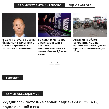
ЭТО МОЖЕТ БЫТЬ ИНТЕРЕСНО
ЕЩЕ ОТ АВТОРА
Фёдор Гагауз: со всеми
За сутки в Молдове
Аграрии требуют
бывшими коллегами у
зафиксировали 5
сохранить НДС на
меня сохранились
случаев
уровне 8% и выступают
хорошие отношения
мошенничества на
против повышения до
сумму более 1,5 млн
12%
леев
Гороскоп
САМЫЕ ОБСУЖДАЕМЫЕ
Ухудшилось состояние первой пациентки с COVID-19,
подключенной к ИВЛ